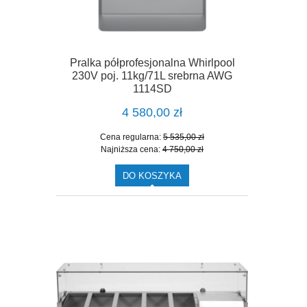
Pralka półprofesjonalna Whirlpool
230V poj. 11kg/71L srebrna AWG
1114SD
4 580,00 zł
Cena regularna:
5 535,00 zł
Najniższa cena:
4 750,00 zł
DO KOSZYKA