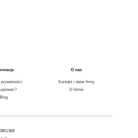
ormacje
O nas
 prywatności
Kontakt i dane firmy
kupować?
O firmie
Blog
00851368