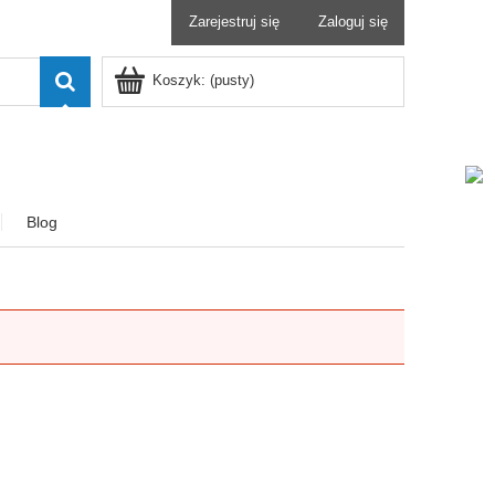
Zarejestruj się
Zaloguj się
Koszyk:
(pusty)
Blog