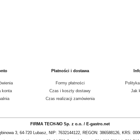
onto
Płatności i dostawa
Inf
ówienia
Formy płatności
Polityka
a konta
Czas i koszty dostawy
Jak 
alnia
Czas realizacji zamówienia
FIRMA TECH-NO Sp. z o.o. / E-gastro.net
zębinowa 3, 64-720 Lubasz, NIP: 7632144122, REGON: 386588126, KRS: 00