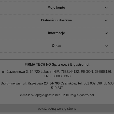
Moje konto
Płatności i dostawa
Informacje
O nas
FIRMA TECH-NO Sp. z o.o. / E-gastro.net
ul. Jarzębinowa 3, 64-720 Lubasz, NIP: 7632144122, REGON: 386588126,
KRS: 0000851368
Biuro i serwis:
ul. Krzyżowa 23, 64-700 Czarnków
, tel. 531 902 598 lub 530
510 547
e-mail:
sklep@e-gastro.net
lub
biuro@e-gastro.net
pokaż pełną wersję strony