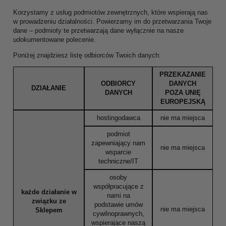
Korzystamy z usług podmiotów zewnętrznych, które wspierają nas
w prowadzeniu działalności. Powierzamy im do przetwarzania Twoje
dane – podmioty te przetwarzają dane wyłącznie na nasze
udokumentowane polecenie.
Poniżej znajdziesz listę odbiorców Twoich danych:
PRZEKAZANIE
ODBIORCY
DANYCH
DZIAŁANIE
DANYCH
POZA UNIĘ
EUROPEJSKĄ
hostingodawca
nie ma miejsca
podmiot
zapewniający nam
nie ma miejsca
wsparcie
techniczne/IT
osoby
współpracujące z
każde działanie w
nami na
związku ze
podstawie umów
nie ma miejsca
Sklepem
cywilnoprawnych,
wspierające naszą