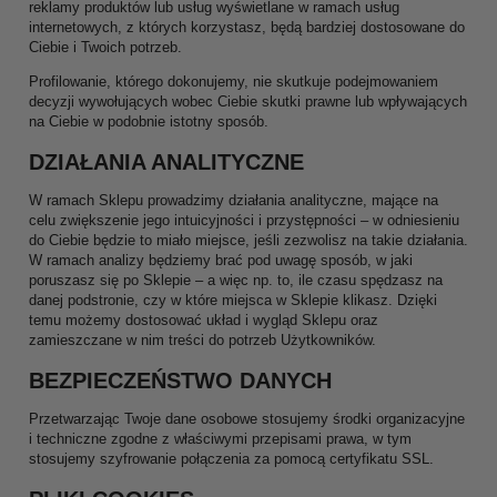
reklamy produktów lub usług wyświetlane w ramach usług
internetowych, z których korzystasz, będą bardziej dostosowane do
Ciebie i Twoich potrzeb.
Profilowanie, którego dokonujemy, nie skutkuje podejmowaniem
decyzji wywołujących wobec Ciebie skutki prawne lub wpływających
na Ciebie w podobnie istotny sposób.
DZIAŁANIA ANALITYCZNE
W ramach Sklepu prowadzimy działania analityczne, mające na
celu zwiększenie jego intuicyjności i przystępności – w odniesieniu
do Ciebie będzie to miało miejsce, jeśli zezwolisz na takie działania.
W ramach analizy będziemy brać pod uwagę sposób, w jaki
poruszasz się po Sklepie – a więc np. to, ile czasu spędzasz na
danej podstronie, czy w które miejsca w Sklepie klikasz. Dzięki
temu możemy dostosować układ i wygląd Sklepu oraz
zamieszczane w nim treści do potrzeb Użytkowników.
BEZPIECZEŃSTWO DANYCH
Przetwarzając Twoje dane osobowe stosujemy środki organizacyjne
i techniczne zgodne z właściwymi przepisami prawa, w tym
stosujemy szyfrowanie połączenia za pomocą certyfikatu SSL.