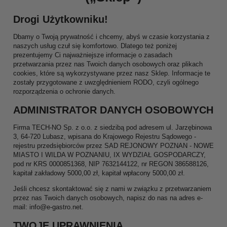
Drogi Użytkowniku!
Dbamy o Twoją prywatność i chcemy, abyś w czasie korzystania z
naszych usług czuł się komfortowo. Dlatego też poniżej
prezentujemy Ci najważniejsze informacje o zasadach
przetwarzania przez nas Twoich danych osobowych oraz plikach
cookies, które są wykorzystywane przez nasz Sklep. Informacje te
zostały przygotowane z uwzględnieniem RODO, czyli ogólnego
rozporządzenia o ochronie danych.
ADMINISTRATOR DANYCH OSOBOWYCH
Firma TECH-NO Sp. z o.o. z siedzibą pod adresem ul. Jarzębinowa
3, 64-720 Lubasz, wpisana do Krajowego Rejestru Sądowego -
rejestru przedsiębiorców przez SAD REJONOWY POZNAN - NOWE
MIASTO I WILDA W POZNANIU, IX WYDZIAŁ GOSPODARCZY,
pod nr KRS 0000851368, NIP 7632144122, nr REGON 386588126,
kapitał zakładowy 5000,00 zł, kapitał wpłacony 5000,00 zł.
Jeśli chcesz skontaktować się z nami w związku z przetwarzaniem
przez nas Twoich danych osobowych, napisz do nas na adres e-
mail: info@e-gastro.net.
TWOJE UPRAWNIENIA