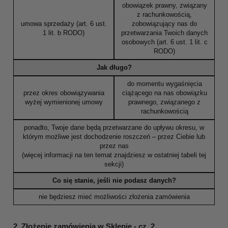
obowiązek prawny, związany
z rachunkowością,
umowa sprzedaży (art. 6 ust.
zobowiązujący nas do
1 lit. b RODO)
przetwarzania Twoich danych
osobowych (art. 6 ust. 1 lit. c
RODO)
Jak długo?
do momentu wygaśnięcia
przez okres obowiązywania
ciążącego na nas obowiązku
wyżej wymienionej umowy
prawnego, związanego z
rachunkowością
ponadto, Twoje dane będą przetwarzane do upływu okresu, w
którym możliwe jest dochodzenie roszczeń – przez Ciebie lub
przez nas
(więcej informacji na ten temat znajdziesz w ostatniej tabeli tej
sekcji)
Co się stanie, jeśli nie podasz danych?
nie będziesz mieć możliwości złożenia zamówienia
2. Złożenie zamówienia w Sklepie - cz. 2