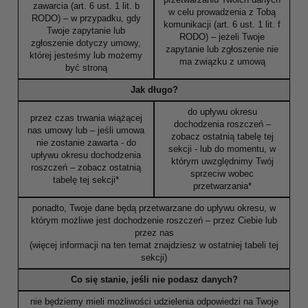
zawarcia (art. 6 ust. 1 lit. b
w celu prowadzenia z Tobą
RODO) – w przypadku, gdy
komunikacji (art. 6 ust. 1 lit. f
Twoje zapytanie lub
RODO) – jeżeli Twoje
zgłoszenie dotyczy umowy,
zapytanie lub zgłoszenie nie
której jesteśmy lub możemy
ma związku z umową
być stroną
Jak długo?
do upływu okresu
przez czas trwania wiążącej
dochodzenia roszczeń –
nas umowy lub – jeśli umowa
zobacz ostatnią tabelę tej
nie zostanie zawarta - do
sekcji - lub do momentu, w
upływu okresu dochodzenia
którym uwzględnimy Twój
roszczeń – zobacz ostatnią
sprzeciw wobec
tabelę tej sekcji*
przetwarzania*
ponadto, Twoje dane będą przetwarzane do upływu okresu, w
którym możliwe jest dochodzenie roszczeń – przez Ciebie lub
przez nas
(więcej informacji na ten temat znajdziesz w ostatniej tabeli tej
sekcji)
Co się stanie, jeśli nie podasz danych?
nie będziemy mieli możliwości udzielenia odpowiedzi na Twoje