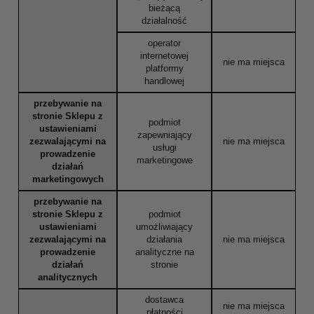
bieżącą
działalność
operator
internetowej
nie ma miejsca
platformy
handlowej
przebywanie na
stronie Sklepu z
podmiot
ustawieniami
zapewniający
zezwalającymi na
nie ma miejsca
usługi
prowadzenie
marketingowe
działań
marketingowych
przebywanie na
stronie Sklepu z
podmiot
ustawieniami
umożliwiający
zezwalającymi na
działania
nie ma miejsca
prowadzenie
analityczne na
działań
stronie
analitycznych
dostawca
nie ma miejsca
płatności