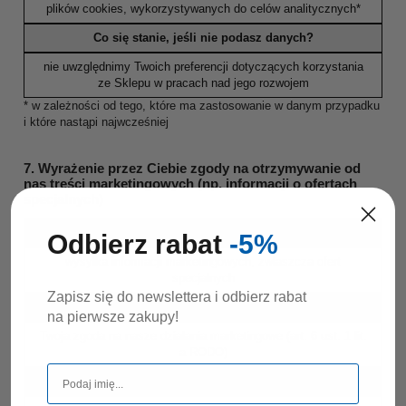
plików cookies, wykorzystywanych do celów analitycznych*
Co się stanie, jeśli nie podasz danych?
nie uwzględnimy Twoich preferencji dotyczących korzystania
ze Sklepu w pracach nad jego rozwojem
* w zależności od tego, które ma zastosowanie w danym przypadku
i które nastąpi najwcześniej
7. Wyrażenie przez Ciebie zgody na otrzymywanie od
nas treści marketingowych (np. informacji o ofertach
specjalnych)
W jakim celu?
Odbierz rabat
-5%
wysyłka informacji marketingowych, zwłaszcza ofert
specjalnych
Zapisz się do newslettera i odbierz rabat
Na jakiej podstawie?
na pierwsze zakupy!
Twoja zgoda na nasze działania marketingowe (art. 6 ust. 1 lit.
a RODO)
Jak długo?