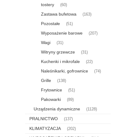
tostery
(60)
Zastawa bufetowa
(163)
Pozostałe
(51)
Wyposażenie barowe
(207)
Wagi
(31)
Witryny grzewcze
(31)
Kuchenki i mikrofale
(22)
Naleśnikarki, gofrownice
(74)
Grille
(138)
Frytownice
(51)
Pakowarki
(89)
Urządzenia dynamiczne
(1128)
PRALNICTWO
(137)
KLIMATYZACJA
(202)