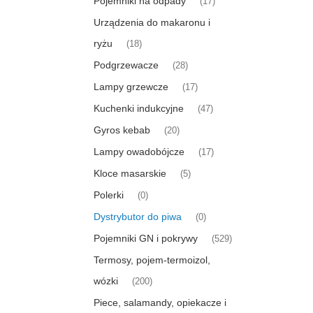
Pojemniki na odpady
(17)
Urządzenia do makaronu i
ryżu
(18)
Podgrzewacze
(28)
Lampy grzewcze
(17)
Kuchenki indukcyjne
(47)
Gyros kebab
(20)
Lampy owadobójcze
(17)
Kloce masarskie
(5)
Polerki
(0)
Dystrybutor do piwa
(0)
Pojemniki GN i pokrywy
(529)
Termosy, pojem-termoizol,
wózki
(200)
Piece, salamandy, opiekacze i