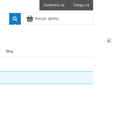
Zarejestruj się
Zaloguj się
Koszyk:
(pusty)
Blog