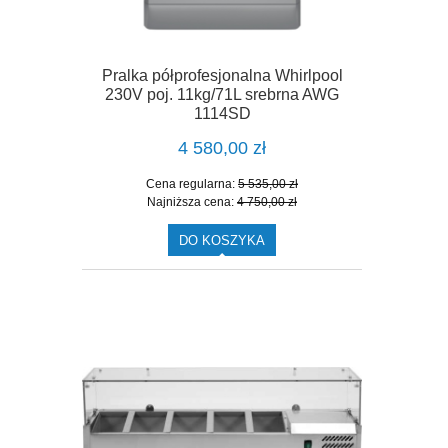
Pralka półprofesjonalna Whirlpool
230V poj. 11kg/71L srebrna AWG
1114SD
4 580,00 zł
Cena regularna:
5 535,00 zł
Najniższa cena:
4 750,00 zł
DO KOSZYKA