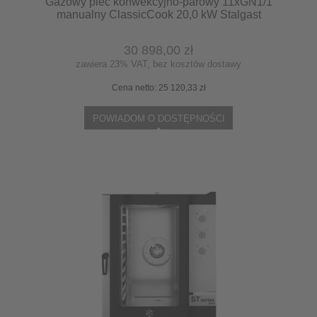
Gazowy piec konwekcyjno-parowy 11xGN1/1
manualny ClassicCook 20,0 kW Stalgast
9100050
30 898,00 zł
zawiera 23% VAT, bez kosztów dostawy
Cena netto:
25 120,33 zł
POWIADOM O DOSTĘPNOŚCI