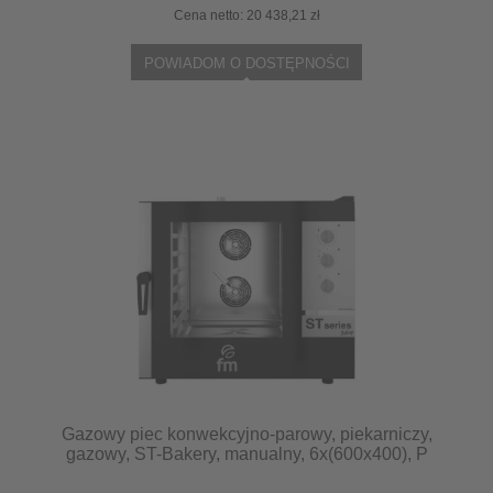
Cena netto:
20 438,21 zł
POWIADOM O DOSTĘPNOŚCI
Gazowy piec konwekcyjno-parowy, piekarniczy,
gazowy, ST-Bakery, manualny, 6x(600x400), P
14 kW Stalgast 9120493