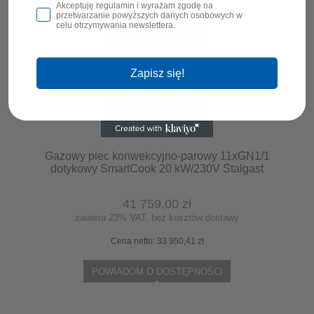
Akceptuję regulamin i wyrażam zgodę na
przetwarzanie powyższych danych osobowych w
celu otrzymywania newslettera.
Zapisz się!
Gazowy piec konwekcyjno-parowy 11xGN1/1
dotykowy SmartCook 20 kW/230V Stalgast
9100052
41 759,00 zł
zawiera 23% VAT, bez kosztów dostawy
Cena netto:
33 950,41 zł
POWIADOM O DOSTĘPNOŚCI