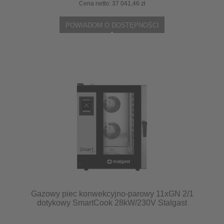
Cena netto:
37 041,46 zł
POWIADOM O DOSTĘPNOŚCI
Gazowy piec konwekcyjno-parowy 11xGN 2/1
dotykowy SmartCook 28kW/230V Stalgast
9100056