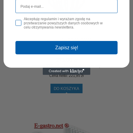
Akceptuję regulamin i wyrażam zgodę na
przetwarzanie powyższych danych osobowych w
celu otrzymywania newslettera.
Trzepaczka 5K452WW
Zapisz się!
273,00 zł
zawiera 23% VAT, bez kosztów dostawy
Cena netto:
221,95 zł
DO KOSZYKA