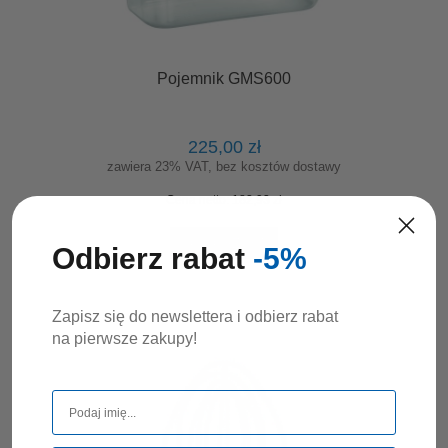
Pojemnik GMS600
225,00 zł
zawiera 23% VAT, bez kosztów dostawy
Cena netto:
182,93 zł
DO KOSZYKA
Odbierz rabat
-5%
Zapisz się do newslettera i odbierz rabat
na pierwsze zakupy!