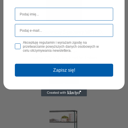
Regał pojedynczy 5-półkowy METRO,
H=1880mm
Akceptuję regulamin i wyrażam zgodę na
przetwarzanie powyższych danych osobowych w
celu otrzymywania newslettera.
1 167,00 zł
zawiera 23% VAT, bez kosztów dostawy
Cena netto:
948,78 zł
Zapisz się!
DO KOSZYKA