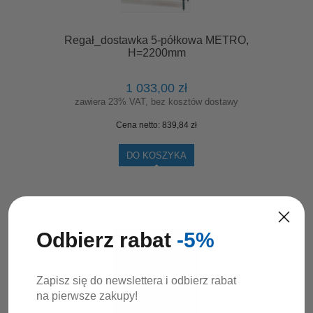
Regał_dostawka 5-półkowa METRO,
H=2200mm
1 033,00 zł
zawiera 23% VAT, bez kosztów dostawy
Cena netto:
839,84 zł
DO KOSZYKA
Odbierz rabat
-5%
Zapisz się do newslettera i odbierz rabat
na pierwsze zakupy!