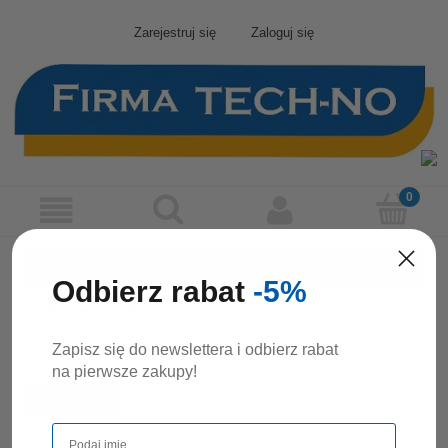
Zarejestruj się
Zaloguj się
ZMIANA HASŁA
Odbierz rabat
-5%
Twój adres e-mail:
Zapisz się do newslettera i odbierz rabat
na pierwsze zakupy!
zmień hasło