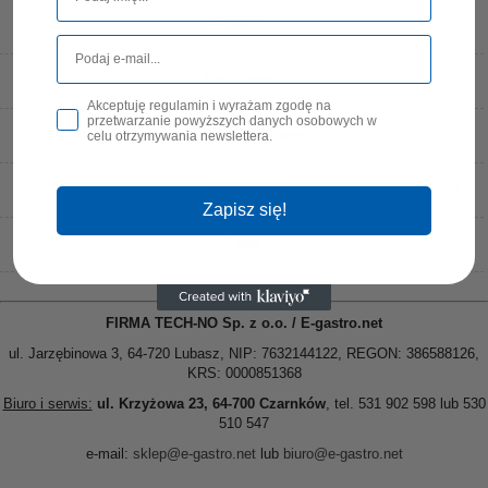
Pomoc
Moje konto
Akceptuję regulamin i wyrażam zgodę na
przetwarzanie powyższych danych osobowych w
Płatności i dostawa
celu otrzymywania newslettera.
Informacje
Zapisz się!
O nas
FIRMA TECH-NO Sp. z o.o. / E-gastro.net
ul. Jarzębinowa 3, 64-720 Lubasz, NIP: 7632144122, REGON: 386588126,
KRS: 0000851368
Biuro i serwis:
ul. Krzyżowa 23, 64-700 Czarnków
, tel. 531 902 598 lub 530
510 547
e-mail:
sklep@e-gastro.net
lub
biuro@e-gastro.net