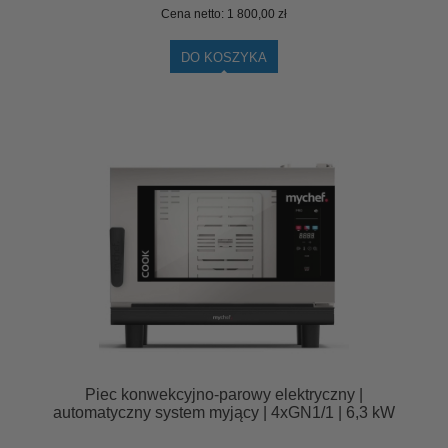
Cena netto:
1 800,00 zł
DO KOSZYKA
Piec konwekcyjno-parowy elektryczny |
automatyczny system myjący | 4xGN1/1 | 6,3 kW
| 400 V | Mychef COOK PRO 041E Lewe Drzwi