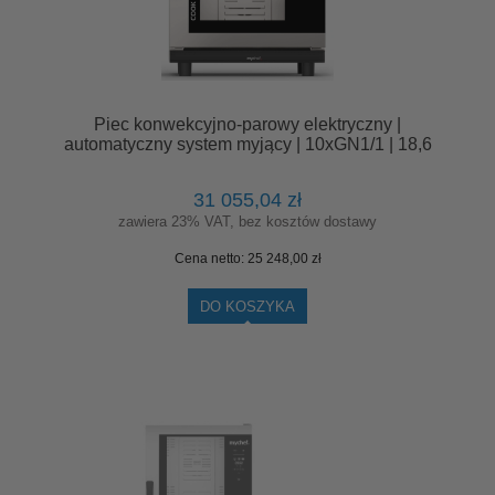
Piec konwekcyjno-parowy elektryczny |
automatyczny system myjący | 10xGN1/1 | 18,6
kW | 400 V | Mychef COOK PRO 101E Lewe
Drzwi
31 055,04 zł
zawiera 23% VAT, bez kosztów dostawy
Cena netto:
25 248,00 zł
DO KOSZYKA