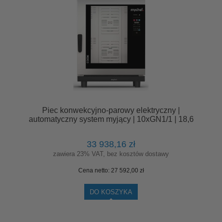
Piec konwekcyjno-parowy elektryczny |
automatyczny system myjący | 10xGN1/1 | 18,6
kW | 400 V | Mychef COOK MASTER 101E
Lewe Drzwi
33 938,16 zł
zawiera 23% VAT, bez kosztów dostawy
Cena netto:
27 592,00 zł
DO KOSZYKA