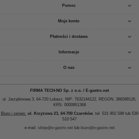
Pomoc
Moje konto
Płatności i dostawa
Informacje
O nas
FIRMA TECH-NO Sp. z o.o. / E-gastro.net
ul. Jarzębinowa 3, 64-720 Lubasz, NIP: 7632144122, REGON: 386588126,
KRS: 0000851368
Biuro i serwis:
ul. Krzyżowa 23, 64-700 Czarnków
, tel. 531 902 598 lub 530
510 547
e-mail:
sklep@e-gastro.net
lub
biuro@e-gastro.net