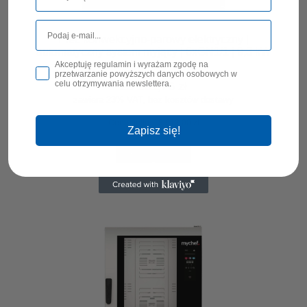
Piec konwekcyjno-parowy elektryczny |
automatyczny system myjący | 6xGN1/1 | 9,3 kW
| 400 V | Mychef COOK MASTER 061E Lewe
Akceptuję regulamin i wyrażam zgodę na
przetwarzanie powyższych danych osobowych w
Drzwi
celu otrzymywania newslettera.
23 261,76 zł
zawiera 23% VAT, bez kosztów dostawy
Cena netto:
18 912,00 zł
Zapisz się!
DO KOSZYKA