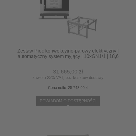
Zestaw Piec konwekcyjno-parowy elektryczny |
automatyczny system myjący | 10xGN1/1 | 18,6
kW | 400 V | Mychef COOK PRO 101E +
podstawa
31 665,00 zł
zawiera 23% VAT, bez kosztów dostawy
Cena netto:
25 743,90 zł
POWIADOM O DOSTĘPNOŚCI