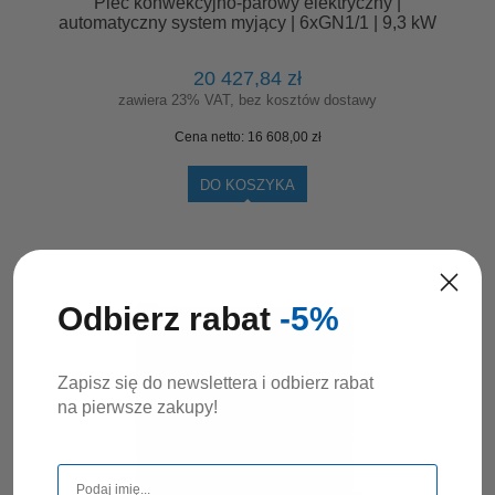
Piec konwekcyjno-parowy elektryczny |
automatyczny system myjący | 6xGN1/1 | 9,3 kW
| 400 V | Mychef COOK PRO 061E Lewe Drzwi
20 427,84 zł
zawiera 23% VAT, bez kosztów dostawy
Cena netto:
16 608,00 zł
DO KOSZYKA
Odbierz rabat
-5%
Zapisz się do newslettera i odbierz rabat
na pierwsze zakupy!