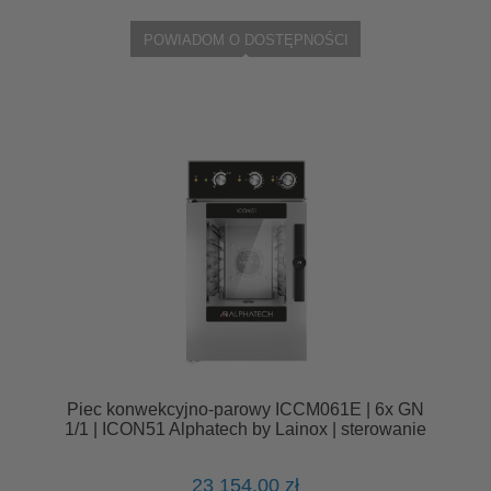
POWIADOM O DOSTĘPNOŚCI
Piec konwekcyjno-parowy ICCM061E | 6x GN
1/1 | ICON51 Alphatech by Lainox | sterowanie
manualne
23 154,00 zł