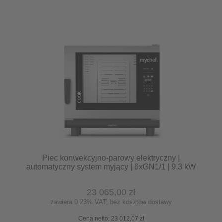
Piec konwekcyjno-parowy elektryczny |
automatyczny system myjący | 6xGN1/1 | 9,3 kW
| 400 V | Mychef COOK MASTER 061E TSC |
System TSC - najwyższa stabilność temperatury
23 065,00 zł
zawiera 0.23% VAT, bez kosztów dostawy
Cena netto:
23 012,07 zł