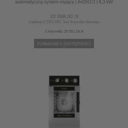
automatyczny system myjący | 4xGN1/1 | 6,3 kW
| 400 V | Mychef COOK MASTER 041E TSC |
System TSC - najwyższa stabilność temperatury
20 398,00 zł
zawiera 0.23% VAT, bez kosztów dostawy
Cena netto:
20 351,19 zł
POWIADOM O DOSTĘPNOŚCI