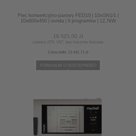
Piec konwekcyjno-parowy FED10 | 10xGN1/1 |
10x600x400 | sonda | 9 programów | 12,7kW
16 521,00 zł
zawiera 23% VAT, bez kosztów dostawy
Cena netto:
13 431,71 zł
POWIADOM O DOSTĘPNOŚCI