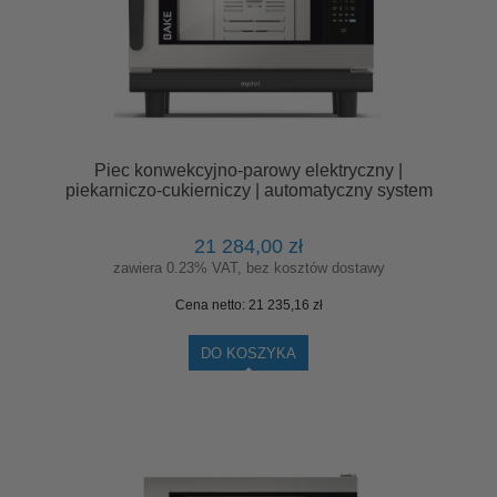
Piec konwekcyjno-parowy elektryczny |
piekarniczo-cukierniczy | automatyczny system
myjący | 4x600x400 | 7,3 kW | 400 V | Mychef
BAKE MASTER 4E
21 284,00 zł
zawiera 0.23% VAT, bez kosztów dostawy
Cena netto:
21 235,16 zł
DO KOSZYKA