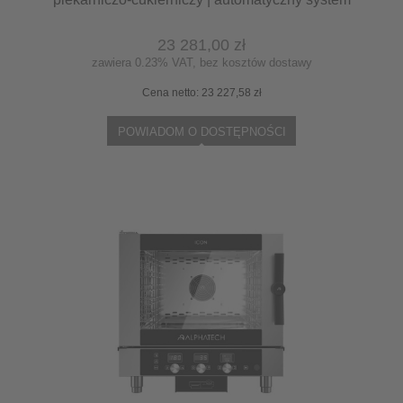
myjący | 6x600x400 | 12,6 kW | 400 V | Mychef
BAKE PRO 6E
23 281,00 zł
zawiera 0.23% VAT, bez kosztów dostawy
Cena netto:
23 227,58 zł
POWIADOM O DOSTĘPNOŚCI