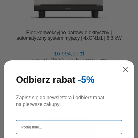
Piec konwekcyjno-parowy elektryczny |
automatyczny system myjący | 4xGN1/1 | 6,3 kW
| 400 V | Mychef COOK PRO 041E
16 994,00 zł
zawiera 0.23% VAT, bez kosztów dostawy
Cena netto:
16 955,00 zł
Odbierz rabat
-5%
DO KOSZYKA
Zapisz się do newslettera i odbierz rabat
na pierwsze zakupy!