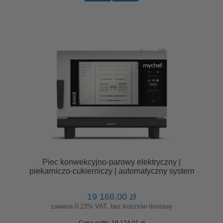
Piec konwekcyjno-parowy elektryczny |
piekarniczo-cukierniczy | automatyczny system
myjący | 4x600x400 | 7,3 kW | 400 V | Mychef
BAKE PRO 4E
19 168,00 zł
zawiera 0.23% VAT, bez kosztów dostawy
Cena netto:
19 124,01 zł