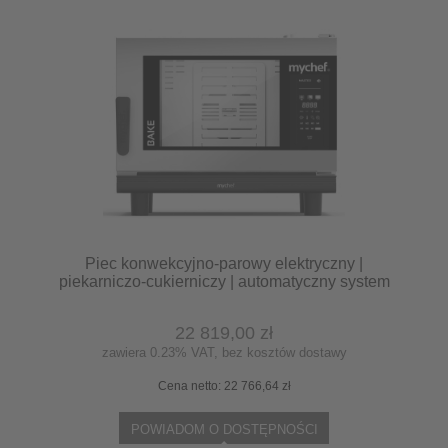
Piec konwekcyjno-parowy elektryczny |
piekarniczo-cukierniczy | automatyczny system
myjący | 4x600x400 | 7,3 kW | 400 V | Mychef
BAKE MASTER 4E TSC | System TSC -
22 819,00 zł
najwyższa stabilność temperatury
zawiera 0.23% VAT, bez kosztów dostawy
Cena netto:
22 766,64 zł
POWIADOM O DOSTĘPNOŚCI