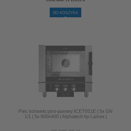
DO KOSZYKA
Piec konwekcyjno-parowy ICET051E | 5x GN
1/1 | 5x 600x400 | Alphatech by Lainox |
sterowanie elektroniczne