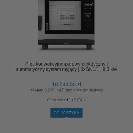
Piec konwekcyjno-parowy elektryczny |
automatyczny system myjący | 6xGN1/1 | 9,3 kW
| 400 V | Mychef COOK PRO 061E
18 794,00 zł
zawiera 0.23% VAT, bez kosztów dostawy
Cena netto:
18 750,87 zł
DO KOSZYKA