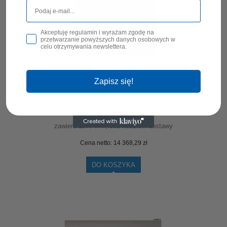
Akceptuję regulamin i wyrażam zgodę na
przetwarzanie powyższych danych osobowych w
celu otrzymywania newslettera.
Zapisz się!
Piec konwekcyjno-parowy VS DP 010E | 10x
600x400mm | 10x GN1/1 | sterowanie
elektroniczne
17 673,00 zł
zawiera 23% VAT, bez kosztów dostawy
Cena netto:
14 368,29 zł
DO KOSZYKA