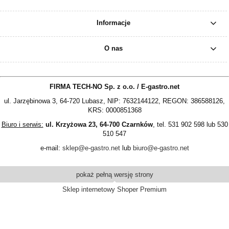
Informacje
O nas
FIRMA TECH-NO Sp. z o.o. / E-gastro.net
ul. Jarzębinowa 3, 64-720 Lubasz, NIP: 7632144122, REGON: 386588126,
KRS: 0000851368
Biuro i serwis:
ul. Krzyżowa 23, 64-700 Czarnków
, tel. 531 902 598 lub 530
510 547
e-mail:
sklep@e-gastro.net
lub
biuro@e-gastro.net
pokaż pełną wersję strony
Sklep internetowy Shoper Premium