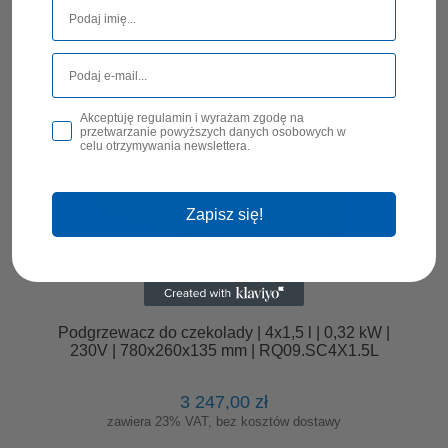
Akceptuję regulamin i wyrażam zgodę na
przetwarzanie powyższych danych osobowych w
celu otrzymywania newslettera.
Zapisz się!
Podgrzewacz do czekolady | 4x1,5 l | 0,32 kW |
230V | 780x260x135 mm | RQ09.SC4X1.5L
3 247,00 zł
zawiera 23% VAT, bez kosztów dostawy