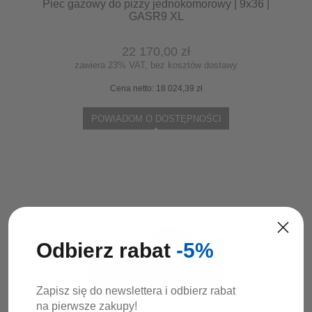
Piec gazowy do pizzy jednokomorowy | 9x36 |
GASR9 XL
22 170,00 zł
zawiera 23% VAT, bez kosztów dostawy
Cena netto:
18 024,39 zł
POWIADOM O DOSTĘPNOŚCI
Odbierz rabat
-5%
Zapisz się do newslettera i odbierz rabat
na pierwsze zakupy!