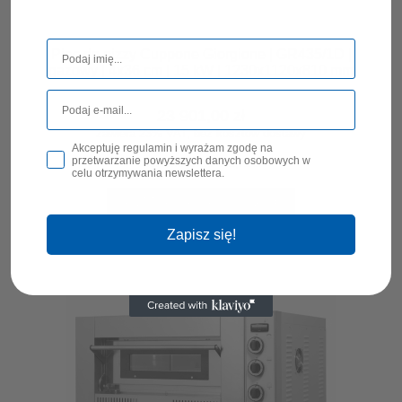
Piec do pizzy Cuppone Giorgione | GR435/1D |
gazowy | 4x36 cm | 15 kW | 1230x1120x810 mm
23 901,00 zł
zawiera 23% VAT, bez kosztów dostawy
Akceptuję regulamin i wyrażam zgodę na
przetwarzanie powyższych danych osobowych w
Cena netto:
19 431,71 zł
celu otrzymywania newslettera.
POWIADOM O DOSTĘPNOŚCI
Zapisz się!