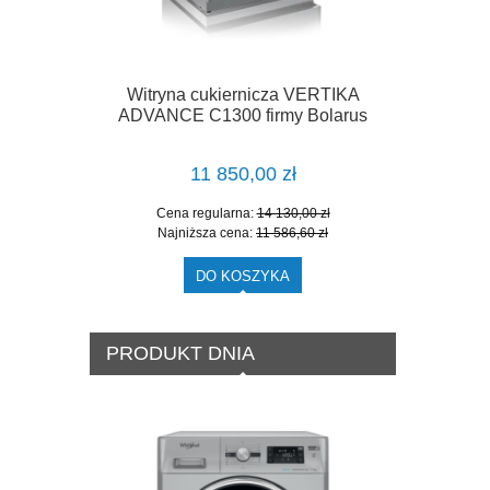
Witryna cukiernicza VERTIKA
Szafa chł
ADVANCE C1300 firmy Bolarus
11 850,00 zł
Cena regularna:
14 130,00 zł
Cen
Najniższa cena:
11 586,60 zł
Naj
DO KOSZYKA
PRODUKT DNIA