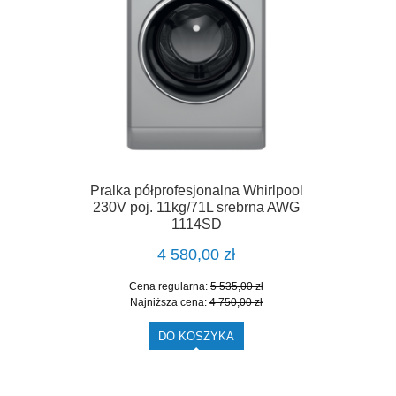
Pralka półprofesjonalna Whirlpool
230V poj. 11kg/71L srebrna AWG
1114SD
4 580,00 zł
Cena regularna:
5 535,00 zł
Najniższa cena:
4 750,00 zł
DO KOSZYKA