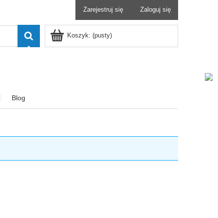
Zarejestruj się
Zaloguj się
Koszyk:
(pusty)
Blog