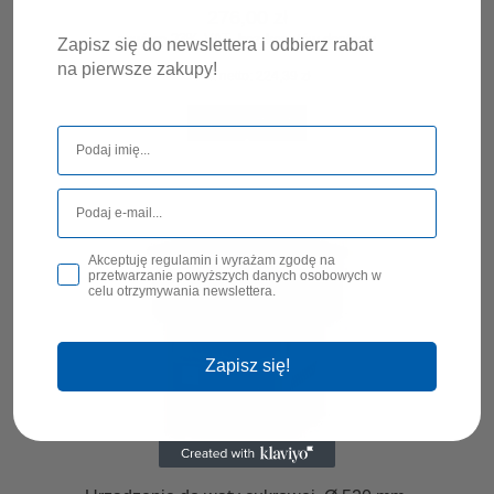
276,00 zł
zawiera 23% VAT, bez kosztów dostawy
Zapisz się do newslettera i odbierz rabat
na pierwsze zakupy!
Cena netto:
224,39 zł
DO KOSZYKA
Akceptuję regulamin i wyrażam zgodę na
przetwarzanie powyższych danych osobowych w
celu otrzymywania newslettera.
Zapisz się!