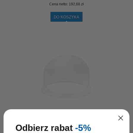
Cena netto:
192,68 zł
DO KOSZYKA
Pokrywa do maszyny do waty cukrowej RQECF-
520
Odbierz rabat
-5%