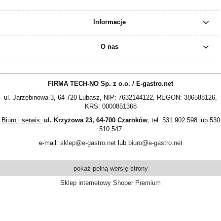
Informacje
O nas
FIRMA TECH-NO Sp. z o.o. / E-gastro.net
ul. Jarzębinowa 3, 64-720 Lubasz, NIP: 7632144122, REGON: 386588126,
KRS: 0000851368
Biuro i serwis:
ul. Krzyżowa 23, 64-700 Czarnków
, tel. 531 902 598 lub 530
510 547
e-mail:
sklep@e-gastro.net
lub
biuro@e-gastro.net
pokaż pełną wersję strony
Sklep internetowy Shoper Premium