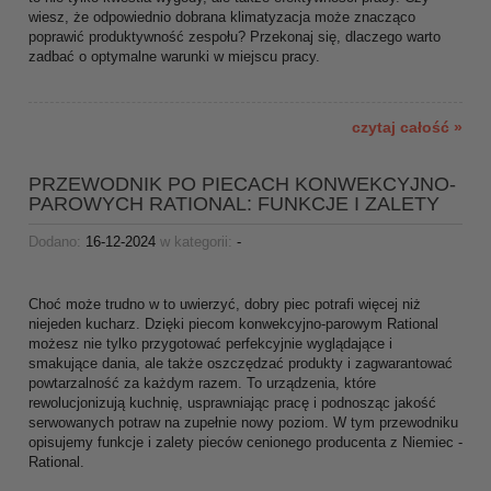
wiesz, że odpowiednio dobrana klimatyzacja może znacząco
poprawić produktywność zespołu? Przekonaj się, dlaczego warto
zadbać o optymalne warunki w miejscu pracy.
czytaj całość »
PRZEWODNIK PO PIECACH KONWEKCYJNO-
PAROWYCH RATIONAL: FUNKCJE I ZALETY
Dodano:
16-12-2024
w kategorii:
-
Choć może trudno w to uwierzyć, dobry piec potrafi więcej niż
niejeden kucharz. Dzięki piecom konwekcyjno-parowym Rational
możesz nie tylko przygotować perfekcyjnie wyglądające i
smakujące dania, ale także oszczędzać produkty i zagwarantować
powtarzalność za każdym razem. To urządzenia, które
rewolucjonizują kuchnię, usprawniając pracę i podnosząc jakość
serwowanych potraw na zupełnie nowy poziom. W tym przewodniku
opisujemy funkcje i zalety pieców cenionego producenta z Niemiec -
Rational.