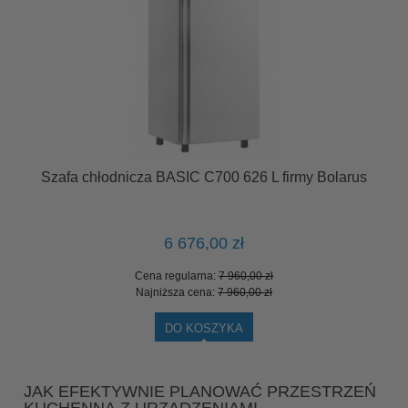
Szafa chłodnicza BASIC C700 626 L firmy Bolarus
Sz
6 676,00 zł
Cena regularna:
7 960,00 zł
Najniższa cena:
7 960,00 zł
DO KOSZYKA
JAK EFEKTYWNIE PLANOWAĆ PRZESTRZEŃ