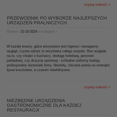
czytaj całość »
PRZEWODNIK PO WYBORZE NAJLEPSZYCH
URZĄDZEŃ PRALNICZYCH
Dodano:
21-10-2024
w kategorii:
-
W każdej branży, gdzie priorytetem jest higiena i nienaganny
wygląd, czysta odzież to wizytówka całego zespołu. Bez względu
na to, czy chodzi o kucharzy, obsługę hotelową, personel
pokładowy, czy drużynę sportową - schludne uniformy budują
profesjonalny wizerunek firmy. Niestety, zlecanie prania na zewnątrz
bywa kosztowne, a czasem nieefektywne.
czytaj całość »
NIEZBĘDNE URZĄDZENIA
GASTRONOMICZNE DLA KAŻDEJ
RESTAURACJI