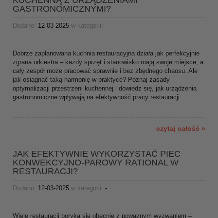
KUCHENNĄ Z URZĄDZENIAMI
GASTRONOMICZNYMI?
Dodano:
12-03-2025
w kategorii:
-
Dobrze zaplanowana kuchnia restauracyjna działa jak perfekcyjnie
zgrana orkiestra – każdy sprzęt i stanowisko mają swoje miejsce, a
cały zespół może pracować sprawnie i bez zbędnego chaosu. Ale
jak osiągnąć taką harmonię w praktyce? Poznaj zasady
optymalizacji przestrzeni kuchennej i dowiedz się, jak urządzenia
gastronomiczne wpływają na efektywność pracy restauracji.
czytaj całość »
JAK EFEKTYWNIE WYKORZYSTAĆ PIEC
KONWEKCYJNO-PAROWY RATIONAL W
RESTAURACJI?
Dodano:
12-03-2025
w kategorii:
-
Wiele restauracji boryka się obecnie z poważnym wyzwaniem –