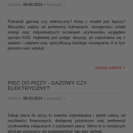
Dodano:
09-04-2024
w kategorii:
-
Piekarnik gazowy czy elektryczny? Który z modeli jest lepszy?
Wszystko zależy od preferencji kulinarnych, dostępności źródeł
energii oraz indywidualnych oczekiwań użytkownika względem
sprzętu AGD. Najłatwiej jest podjąć decyzję, po zapoznaniu się z
wadami i zaletami oraz specyfikacją każdego rozwiązania. A w tym
pomoże nasz artykuł.
czytaj całość »
PIEC DO PIZZY - GAZOWY CZY
ELEKTRYCZNY?
Dodano:
08-03-2024
w kategorii:
-
Zakup pieca do pizzy to kwestia indywidualna i wybór zależy od
możliwości finansowych, dostępnej przestrzeni oraz preferencji
użytkownika związanych z zasilaniem pieca. Mimo to w niniejszym
artykule postaramy się podpowiedzieć jaki piec wybrać.