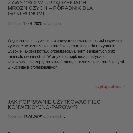
ŻYWNOŚCI W URZĄDZENIACH
MROŹNICZYCH – PORADNIK DLA
GASTRONOMII
Dodano:
17-01-2025
w kategorii:
-
W gastronomii i żywieniu zbiorowym odpowiednie przechowywanie
żywności w urządzeniach mroźniczych to klucz do utrzymania
wysokiej jakości potraw, przestrzegania norm sanitarnych oraz
minimalizowania strat. W artykule znajdziesz praktyczne
wskazówki, jak zoptymalizować pracę z urządzeniami mroźniczymi
w kuchniach profesjonalnych.
czytaj całość »
JAK POPRAWNIE UŻYTKOWAĆ PIEC
KONWEKCYJNO-PAROWY?
Dodano:
17-01-2025
w kategorii:
-