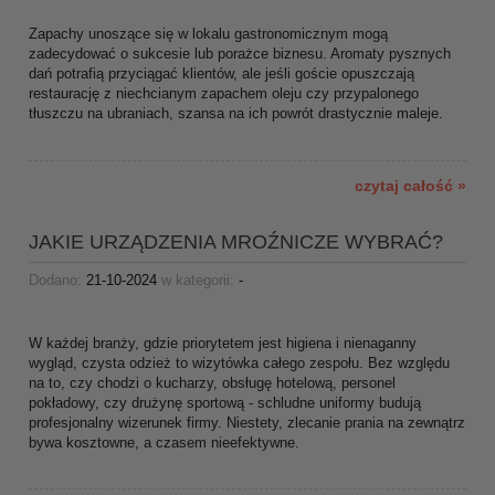
Zapachy unoszące się w lokalu gastronomicznym mogą
zadecydować o sukcesie lub porażce biznesu. Aromaty pysznych
dań potrafią przyciągać klientów, ale jeśli goście opuszczają
restaurację z niechcianym zapachem oleju czy przypalonego
tłuszczu na ubraniach, szansa na ich powrót drastycznie maleje.
czytaj całość »
JAKIE URZĄDZENIA MROŹNICZE WYBRAĆ?
Dodano:
21-10-2024
w kategorii:
-
W każdej branży, gdzie priorytetem jest higiena i nienaganny
wygląd, czysta odzież to wizytówka całego zespołu. Bez względu
na to, czy chodzi o kucharzy, obsługę hotelową, personel
pokładowy, czy drużynę sportową - schludne uniformy budują
profesjonalny wizerunek firmy. Niestety, zlecanie prania na zewnątrz
bywa kosztowne, a czasem nieefektywne.