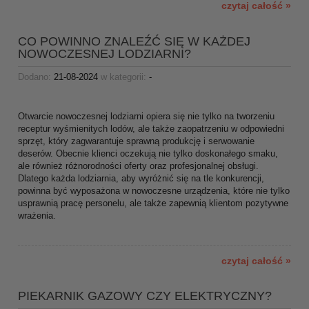
czytaj całość »
CO POWINNO ZNALEŹĆ SIĘ W KAŻDEJ
NOWOCZESNEJ LODZIARNI?
Dodano:
21-08-2024
w kategorii:
-
Otwarcie nowoczesnej lodziarni opiera się nie tylko na tworzeniu
receptur wyśmienitych lodów, ale także zaopatrzeniu w odpowiedni
sprzęt, który zagwarantuje sprawną produkcję i serwowanie
deserów. Obecnie klienci oczekują nie tylko doskonałego smaku,
ale również różnorodności oferty oraz profesjonalnej obsługi.
Dlatego każda lodziarnia, aby wyróżnić się na tle konkurencji,
powinna być wyposażona w nowoczesne urządzenia, które nie tylko
usprawnią pracę personelu, ale także zapewnią klientom pozytywne
wrażenia.
czytaj całość »
PIEKARNIK GAZOWY CZY ELEKTRYCZNY?