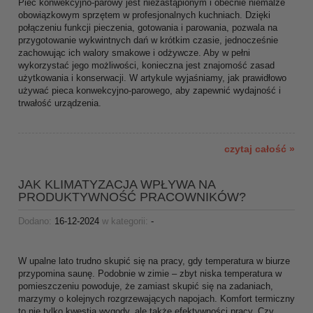
Piec konwekcyjno-parowy jest niezastąpionym i obecnie niemalże
obowiązkowym sprzętem w profesjonalnych kuchniach. Dzięki
połączeniu funkcji pieczenia, gotowania i parowania, pozwala na
przygotowanie wykwintnych dań w krótkim czasie, jednocześnie
zachowując ich walory smakowe i odżywcze. Aby w pełni
wykorzystać jego możliwości, konieczna jest znajomość zasad
użytkowania i konserwacji. W artykule wyjaśniamy, jak prawidłowo
używać pieca konwekcyjno-parowego, aby zapewnić wydajność i
trwałość urządzenia.
czytaj całość »
JAK KLIMATYZACJA WPŁYWA NA
PRODUKTYWNOŚĆ PRACOWNIKÓW?
Dodano:
16-12-2024
w kategorii:
-
W upalne lato trudno skupić się na pracy, gdy temperatura w biurze
przypomina saunę. Podobnie w zimie – zbyt niska temperatura w
pomieszczeniu powoduje, że zamiast skupić się na zadaniach,
marzymy o kolejnych rozgrzewających napojach. Komfort termiczny
to nie tylko kwestia wygody, ale także efektywności pracy. Czy