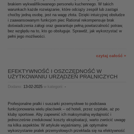
brakiem wykwalifikowanego personelu kuchennego. W takich
warunkach każde rozwiązanie, które odciąży zespół lub zastąpi
choćby jedną osobę, jest na wagę złota. Dzięki intuicyjnej obsłudze
i zaawansowanym funkcjom piec Rational rekompensuje brak
doświadczenia załogi oraz gwarantuje pełną powtarzalność potraw,
bez względu na to, kto go obsługuje. Sprawdź, jak wykorzystać w
pełni jego możliwości.
czytaj całość »
EFEKTYWNOŚĆ I OSZCZĘDNOŚĆ W
UŻYTKOWANIU URZĄDZEŃ PRALNICZYCH
Dodano:
13-02-2025
w kategorii:
-
Profesjonalne pralki i suszarki przemysłowe to podstawa
funkcjonowania wielu placówek – od hoteli, przez szpitale, aż po
kluby sportowe. Aby zapewnić ich maksymalną wydajność i
jednocześnie zredukować koszty eksploatacji, warto zwrócić uwagę
na kilka aspektów. W artykule wyjaśniamy, jak optymalne
wykorzystanie pralek przemysłowych przekłada się na efektywność