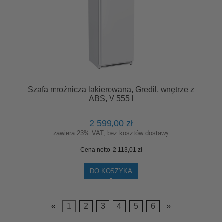
Szafa mroźnicza lakierowana, Gredil, wnętrze z
ABS, V 555 l
2 599,00 zł
zawiera 23% VAT, bez kosztów dostawy
Cena netto:
2 113,01 zł
DO KOSZYKA
«
1
2
3
4
5
6
»