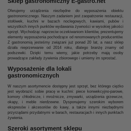
Sklep gastronomiczny E-gastro.net
Oferujemy urządzenia niezbędne do wyposażenia obiektu
gastronomicznego. Naszym zadaniem jest zaopatrzenie restauracji,
stołówek, kuchni w bazach noclegowych, kawiarni, pubów i
wszystkich innych punktów wydawania żywności w wysokiej jakości
sprzęt. Wychodząc naprzeciw oczekiwaniom klientów, prezentujemy
elementy wyposażenia pochodzące od renomowanych producentów.
Z gastronomią jesteśmy związani już ponad 20 lat, a nasz sklep
działa nieprzerwanie od 2014 roku, dlatego branżę znamy od
podszewki. Dzięki temu wiemy, jakie potrzeby mają osoby
prowadzące zakłady żywienia zbiorowego i umiemy im sprostać.
Wyposażenie dla lokali
gastronomicznych
W naszym asortymencie dostępny jest sprzęt, bez którego ciężko
jest wyobrazić sobie pracę w kuchni: piece konwekcyjno-parowe,
komory chłodnicze, i mroźnicze, zmywarki, urządzenia grzewcze,
okapy, i meble nierdzewne. Dysponujemy szerokim wyborem
ekspresów i akcesoriów do kawy, a także innymi niezbędnymi
przyrządami przydatnymi w barach, restauracjach i innych punktach
żywienia.
Szeroki asortyment sklepu