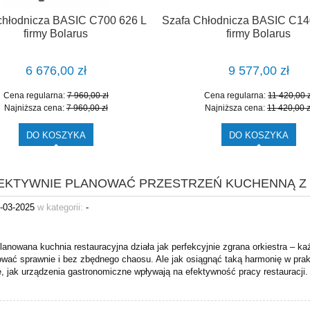
chłodnicza BASIC C700 626 L
Szafa Chłodnicza BASIC C1
firmy Bolarus
firmy Bolarus
6 676,00 zł
9 577,00 zł
Cena regularna:
7 960,00 zł
Cena regularna:
11 420,00 z
Najniższa cena:
7 960,00 zł
Najniższa cena:
11 420,00 z
DO KOSZYKA
DO KOSZYKA
FEKTYWNIE PLANOWAĆ PRZESTRZEŃ KUCHENNĄ Z
-03-2025
w kategorii:
-
anowana kuchnia restauracyjna działa jak perfekcyjnie zgrana orkiestra – ka
wać sprawnie i bez zbędnego chaosu. Ale jak osiągnąć taką harmonię w prakt
ę, jak urządzenia gastronomiczne wpływają na efektywność pracy restauracji.