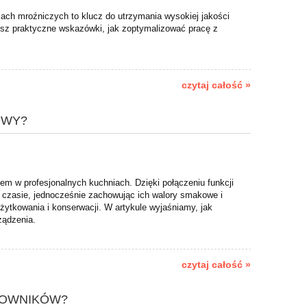
ach mroźniczych to klucz do utrzymania wysokiej jakości
iesz praktyczne wskazówki, jak zoptymalizować pracę z
czytaj całość »
OWY?
m w profesjonalnych kuchniach. Dzięki połączeniu funkcji
m czasie, jednocześnie zachowując ich walory smakowe i
ytkowania i konserwacji. W artykule wyjaśniamy, jak
ządzenia.
czytaj całość »
COWNIKÓW?