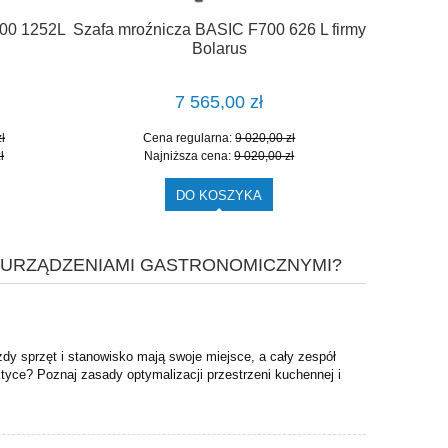
400 1252L
Szafa mroźnicza BASIC F700 626 L firmy
Szafa mr
Bolarus
7 565,00 zł
ł
Cena regularna:
9 020,00 zł
Ce
ł
Najniższa cena:
9 020,00 zł
Na
DO KOSZYKA
 URZĄDZENIAMI GASTRONOMICZNYMI?
żdy sprzęt i stanowisko mają swoje miejsce, a cały zespół
yce? Poznaj zasady optymalizacji przestrzeni kuchennej i