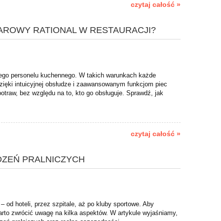
czytaj całość »
AROWY RATIONAL W RESTAURACJI?
nego personelu kuchennego. W takich warunkach każde
Dzięki intuicyjnej obsłudze i zaawansowanym funkcjom piec
otraw, bez względu na to, kto go obsługuje. Sprawdź, jak
czytaj całość »
DZEŃ PRALNICZYCH
 od hoteli, przez szpitale, aż po kluby sportowe. Aby
rto zwrócić uwagę na kilka aspektów. W artykule wyjaśniamy,