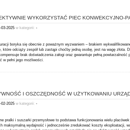
FEKTYWNIE WYKORZYSTAĆ PIEC KONWEKCYJNO-P
-03-2025
w kategorii:
-
auracji boryka się obecnie z poważnym wyzwaniem – brakiem wykwalifikowa
, które odciąży zespół lub zastąpi choćby jedną osobę, jest na wagę złota. 
kompensuje brak doświadczenia załogi oraz gwarantuje pełną powtarzalność p
ć w pełni jego możliwości.
YWNOŚĆ I OSZCZĘDNOŚĆ W UŻYTKOWANIU URZĄ
-02-2025
w kategorii:
-
ne pralki i suszarki przemysłowe to podstawa funkcjonowania wielu placówek –
ch maksymalną wydajność i jednocześnie zredukować koszty eksploatacji, wa