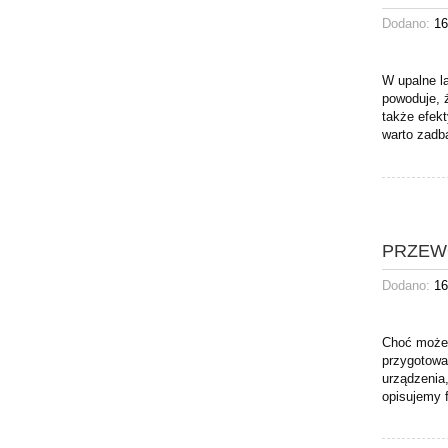
Dodano:
16
W upalne l
powoduje, 
także efek
warto zadb
PRZEW
Dodano:
16
Choć może 
przygotowa
urządzenia
opisujemy f