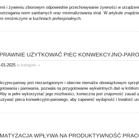
mii i żywieniu zbiorowym odpowiednie przechowywanie żywności w urządzeni
zestrzegania norm sanitarnych oraz minimalizowania strat. W artykule znajdz
mi mroźniczymi w kuchniach profesjonalnych.
OPRAWNIE UŻYTKOWAĆ PIEC KONWEKCYJNO-PAR
-01-2025
w kategorii:
-
kcyjno-parowy jest niezastąpionym i obecnie niemalże obowiązkowym sprzęte
 gotowania i parowania, pozwala na przygotowanie wykwintnych dań w krótki
Aby w pełni wykorzystać jego możliwości, konieczna jest znajomość zasad uż
 używać pieca konwekcyjno-parowego, aby zapewnić wydajność i trwałość ur
LIMATYZACJA WPŁYWA NA PRODUKTYWNOŚĆ PRA