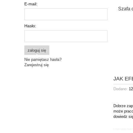
E-mail:
Szafa 
Hasło:
zaloguj się
Nie pamiętasz hasła?
Zarejestruj się
JAK E
Dodano:
12
Dobrze zapl
może praco
dowiedz si