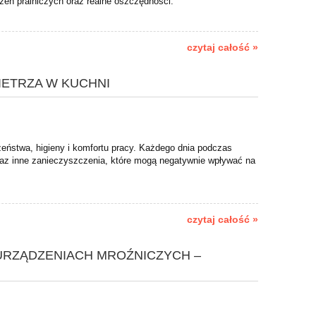
zeń pralniczych oraz realne oszczędności.
czytaj całość »
ETRZA W KUCHNI
eństwa, higieny i komfortu pracy. Każdego dnia podczas
oraz inne zanieczyszczenia, które mogą negatywnie wpływać na
czytaj całość »
URZĄDZENIACH MROŹNICZYCH –