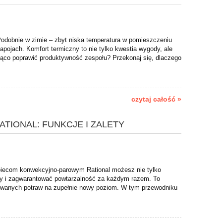
 Podobnie w zimie – zbyt niska temperatura w pomieszczeniu
pojach. Komfort termiczny to nie tylko kwestia wygody, ale
ząco poprawić produktywność zespołu? Przekonaj się, dlaczego
czytaj całość »
IONAL: FUNKCJE I ZALETY
i piecom konwekcyjno-parowym Rational możesz nie tylko
kty i zagwarantować powtarzalność za każdym razem. To
rwowanych potraw na zupełnie nowy poziom. W tym przewodniku