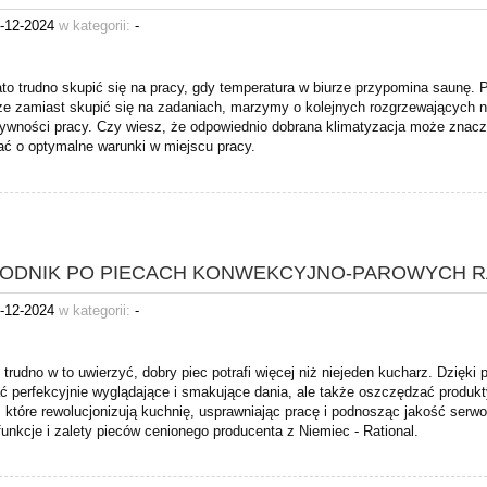
-12-2024
w kategorii:
-
ato trudno skupić się na pracy, gdy temperatura w biurze przypomina saunę.
że zamiast skupić się na zadaniach, marzymy o kolejnych rozgrzewających na
tywności pracy. Czy wiesz, że odpowiednio dobrana klimatyzacja może znac
ać o optymalne warunki w miejscu pracy.
ODNIK PO PIECACH KONWEKCYJNO-PAROWYCH RAT
-12-2024
w kategorii:
-
trudno w to uwierzyć, dobry piec potrafi więcej niż niejeden kucharz. Dzięk
ć perfekcyjnie wyglądające i smakujące dania, ale także oszczędzać produ
, które rewolucjonizują kuchnię, usprawniając pracę i podnosząc jakość se
unkcje i zalety pieców cenionego producenta z Niemiec - Rational.