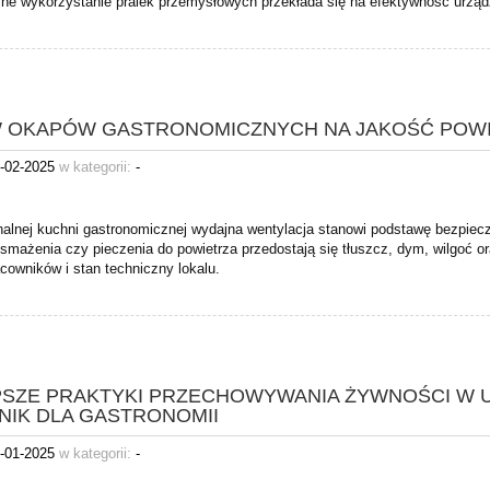
lne wykorzystanie pralek przemysłowych przekłada się na efektywność urząd
 OKAPÓW GASTRONOMICZNYCH NA JAKOŚĆ POWI
-02-2025
w kategorii:
-
nalnej kuchni gastronomicznej wydajna wentylacja stanowi podstawę bezpiecz
 smażenia czy pieczenia do powietrza przedostają się tłuszcz, dym, wilgoć 
cowników i stan techniczny lokalu.
PSZE PRAKTYKI PRZECHOWYWANIA ŻYWNOŚCI W 
NIK DLA GASTRONOMII
-01-2025
w kategorii:
-