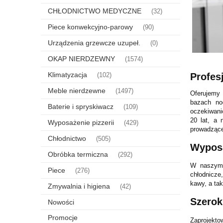
CHŁODNICTWO MEDYCZNE
(32)
Piece konwekcyjno-parowy
(90)
Urządzenia grzewcze uzupeł.
(0)
OKAP NIERDZEWNY
(1574)
Klimatyzacja
Profes
(102)
Meble nierdzewne
(1497)
Oferujemy 
bazach no
Baterie i spryskiwacz
(109)
oczekiwani
20 lat, a 
Wyposażenie pizzerii
(429)
prowadzące
Chłodnictwo
(505)
Wyposa
Obróbka termiczna
(292)
W naszym 
Piece
(276)
chłodnicze
kawy, a ta
Zmywalnia i higiena
(42)
Szerok
Nowości
Promocje
Zaprojekto