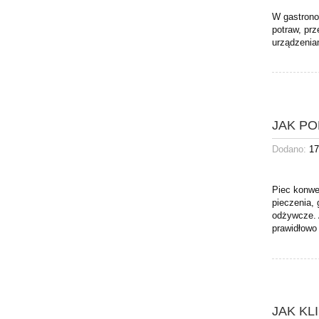
W gastrono
potraw, pr
urządzenia
JAK P
Dodano:
17
Piec konwe
pieczenia,
odżywcze. 
prawidłowo
JAK K