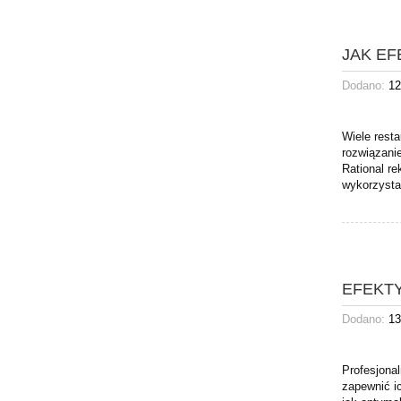
JAK E
Dodano:
12
Wiele rest
rozwiązanie
Rational re
wykorzysta
EFEKT
Dodano:
13
Profesjonal
zapewnić i