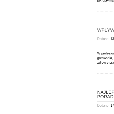
jak optyma
WPŁYW
Dodano:
13
W profesjo
gotowania,
zdrowie pra
NAJLE
PORAD
Dodano:
17