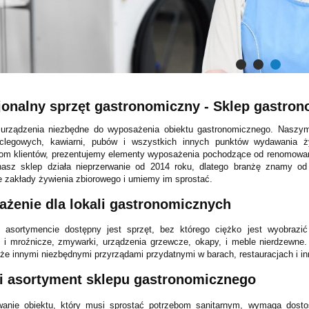
jonalny sprzęt gastronomiczny - Sklep gastron
urządzenia niezbędne do wyposażenia obiektu gastronomicznego. Naszym z
clegowych, kawiarni, pubów i wszystkich innych punktów wydawania ż
om klientów, prezentujemy elementy wyposażenia pochodzące od renomowan
nasz sklep działa nieprzerwanie od 2014 roku, dlatego branżę znamy o
 zakłady żywienia zbiorowego i umiemy im sprostać.
żenie dla lokali gastronomicznych
asortymencie dostępny jest sprzęt, bez którego ciężko jest wyobrazić
, i mroźnicze, zmywarki, urządzenia grzewcze, okapy, i meble nierdzewn
kże innymi niezbędnymi przyrządami przydatnymi w barach, restauracjach i i
i asortyment sklepu gastronomicznego
wanie obiektu, który musi sprostać potrzebom sanitarnym, wymaga dost