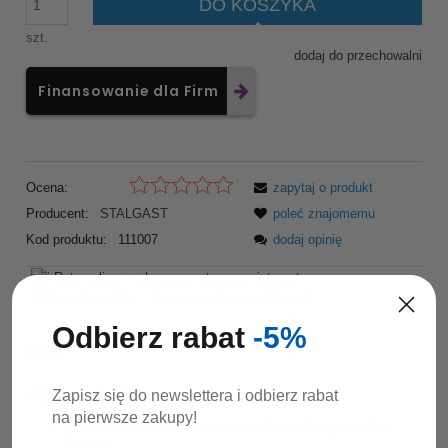
DO KOSZYKA
szt.
dodaj do przechowalni
Finansowanie dla Firm
Ocena:
zapytaj o produkt
Producent:
STALGAST
poleć znajomemu
Kod produktu:
111007
dodaj opinię
Odbierz rabat
-5%
OPIS
Opis produktu:
Zapisz się do newslettera i odbierz rabat
na pierwsze zakupy!
pasuje do pojemników stalowych GN 1/1 Stalgast z linii
Comfort