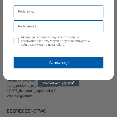
Parametry techniczne:
Materiał wykonania: Stal nierdzewna
Szerokość: 530 mm
Głębokość: 325 mm
Rozmiar GN: GN 1/1
Akceptuję regulamin i wyrażam zgodę na
przetwarzanie powyższych danych osobowych w
Wysyłamy produkt po zaksięgowaniu wpłaty
celu otrzymywania newslettera.
DLA PODMIOTÓW BUDŻETOWYCH - PRZELEW 14
DNI
Zapisz się!
GWARANCJA 24 miesiące
wg warunków poniże
j
Pliki do pobrania:
Strona katalogowa
karta_produktu_nr_kat_111007.pdf
111007_deklaracja_zgodnoci.pdf
Warunki gwarancji
BEZPIECZEŃSTWO