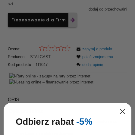
szt.
dodaj do przechowalni
Finansowanie dla Firm
Ocena:
zapytaj o produkt
Producent:
STALGAST
poleć znajomemu
Kod produktu:
111047
dodaj opinię
OPIS
Opis produktu:
Odbierz rabat
-5%
polecane do wszystkich zastosowań w temperaturze od
-40°C do 300°C
wykonany ze stali nierdzewnej