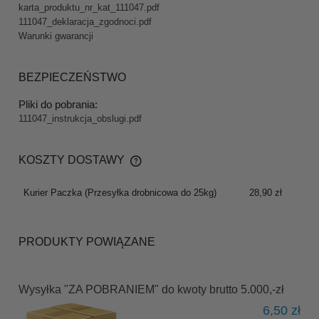
karta_produktu_nr_kat_111047.pdf
111047_deklaracja_zgodnoci.pdf
Warunki gwarancji
BEZPIECZEŃSTWO
Pliki do pobrania:
111047_instrukcja_obslugi.pdf
KOSZTY DOSTAWY
CENA NIE ZAWIERA EWENTUALNYCH KOSZTÓW
PŁATNOŚCI
Kurier Paczka
(Przesyłka drobnicowa do 25kg)
28,90 zł
PRODUKTY POWIĄZANE
Wysyłka "ZA POBRANIEM" do kwoty brutto 5.000,-zł
6,50 zł