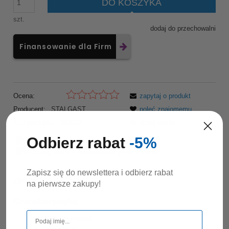
DO KOSZYKA
szt.
dodaj do przechowalni
Finansowanie dla Firm
Ocena:
zapytaj o produkt
Producent:
STALGAST
poleć znajomemu
Kod produktu:
083500
dodaj opinię
Odbierz rabat
-5%
Zapisz się do newslettera i odbierz rabat
OPIS
na pierwsze zakupy!
Charakterystyka:
stal satynowana