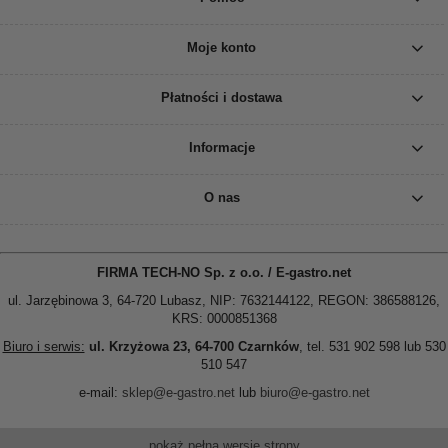
Moje konto
Płatności i dostawa
Informacje
O nas
FIRMA TECH-NO Sp. z o.o. / E-gastro.net
ul. Jarzębinowa 3, 64-720 Lubasz, NIP: 7632144122, REGON: 386588126,
KRS: 0000851368
Biuro i serwis:
ul. Krzyżowa 23, 64-700 Czarnków
, tel. 531 902 598 lub 530
510 547
e-mail:
sklep@e-gastro.net
lub
biuro@e-gastro.net
pokaż pełną wersję strony