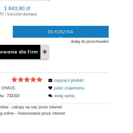
1 843,90 zł
:
AT i kosztów dostawy
DO KOSZYKA
.
dodaj do przechowalni
owanie dla Firm
zapytaj o produkt
OHAUS
poleć znajomemu
tu:
732153
dodaj opinię