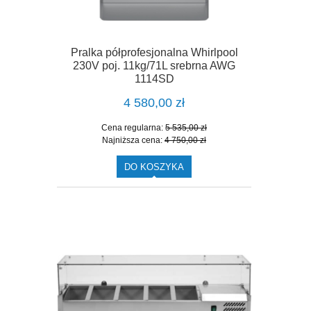
Pralka półprofesjonalna Whirlpool
230V poj. 11kg/71L srebrna AWG
1114SD
4 580,00 zł
Cena regularna:
5 535,00 zł
Najniższa cena:
4 750,00 zł
DO KOSZYKA