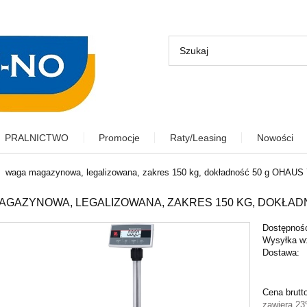
PRALNICTWO
Promocje
Raty/Leasing
Nowości
waga magazynowa, legalizowana, zakres 150 kg, dokładność 50 g OHAUS
AGAZYNOWA, LEGALIZOWANA, ZAKRES 150 KG, DOKŁADN
Dostępnoś
Wysyłka w
Dostawa:
Cena nie 
Cena brutt
płatności
zawiera 2