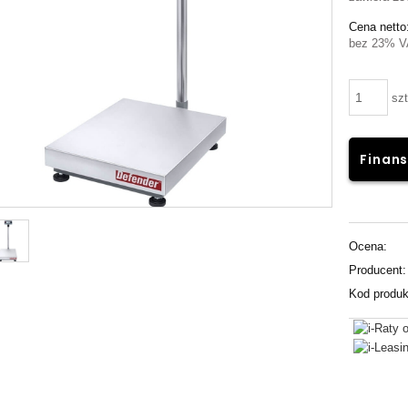
Cena netto
bez 23% V
szt
Finans
Ocena:
Producent:
Kod produk