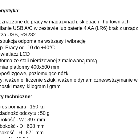
rystyka:
eznaczone do pracy w magazynach, sklepach i hurtowniach
ilanie USB A/C w zestawie lub baterie 4 AA (LR6) brak z urząd
cza USB, RS232
strukcja odporna na wstrząsy i wibrację
p. Pracy od -10 do +40°C
wietlacz LCD
tforma ze stali nierdzewnej z malowaną ramą
miar platformy 400x500 mm
ypoślizgowe, poziomujące nóżki
by: ważenie, liczenie sztuk, ważenie dynamiczne/wstrzymanie 
nostki masy, kilogram i gram
y techniczne:
res pomiaru : 150 kg
ładność odczytu : 50 g
rokość - W : 397 mm
bokość - D : 608 mm
okość - H : 871 mm