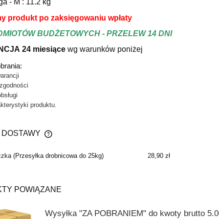
a - M : 11.2 kg
y produkt po zaksięgowaniu wpłaty
DMIOTÓW BUDŻETOWYCH - PRZELEW 14 DNI
CJA 24 miesiące
wg warunków poniże
j
obrania:
arancji
 zgodności
obsługi
kterystyki produktu.
 DOSTAWY
czka
(Przesyłka drobnicowa do 25kg)
28,90 zł
CENA NIE ZAWIERA EWENTUALNYCH
KOSZTÓW PŁATNOŚCI
TY POWIĄZANE
Wysyłka "ZA POBRANIEM" do kwoty brutto 5.00