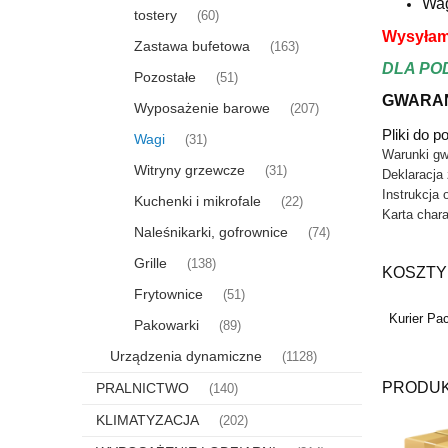
Wag
tostery
(60)
Wysyłam
Zastawa bufetowa
(163)
DLA PO
Pozostałe
(51)
GWARAN
Wyposażenie barowe
(207)
Pliki do p
Wagi
(31)
Warunki gw
Witryny grzewcze
(31)
Deklaracja
Instrukcja 
Kuchenki i mikrofale
(22)
Karta chara
Naleśnikarki, gofrownice
(74)
Grille
(138)
KOSZTY
Frytownice
(51)
Kurier Pa
Pakowarki
(89)
Urządzenia dynamiczne
(1128)
PRODUK
PRALNICTWO
(140)
KLIMATYZACJA
(202)