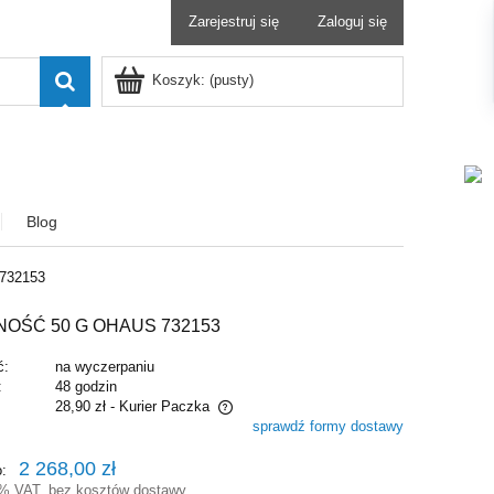
Zarejestruj się
Zaloguj się
Koszyk:
(pusty)
Blog
 732153
OŚĆ 50 G OHAUS 732153
ć:
na wyczerpaniu
:
48 godzin
28,90 zł
- Kurier Paczka
sprawdź formy dostawy
zawiera ewentualnych kosztów
2 268,00 zł
o:
3% VAT, bez kosztów dostawy