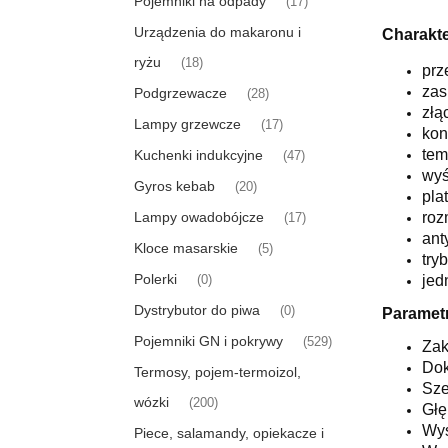
Pojemniki na odpady
(17)
Urządzenia do makaronu i
Charakte
ryżu
(18)
prz
zas
Podgrzewacze
(28)
złą
Lampy grzewcze
(17)
kon
tem
Kuchenki indukcyjne
(47)
wyś
Gyros kebab
(20)
pla
Lampy owadobójcze
roz
(17)
ant
Kloce masarskie
(5)
try
Polerki
jed
(0)
Dystrybutor do piwa
(0)
Parametr
Pojemniki GN i pokrywy
(529)
Zak
Dok
Termosy, pojem-termoizol,
Sze
wózki
(200)
Głę
Wys
Piece, salamandy, opiekacze i