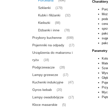
Porcelana
(494)
Charaktery
Szklanki
(179)
Porc
Możn
Kubki i filiżanki
(32)
poda
Kieliszki
(88)
cena
sprz
Dzbanki i inne
(78)
pako
Przybory kuchenne
(699)
sug
pako
Pojemniki na odpady
(17)
Parametry 
Urządzenia do makaronu i
Kolo
ryżu
(18)
Mate
Podgrzewacze
(28)
Sze
Wys
Lampy grzewcze
(17)
Głę
Kuchenki indukcyjne
(47)
Poje
Przy
Gyros kebab
(20)
Myc
Lampy owadobójcze
Pięt
(17)
Kloce masarskie
(5)