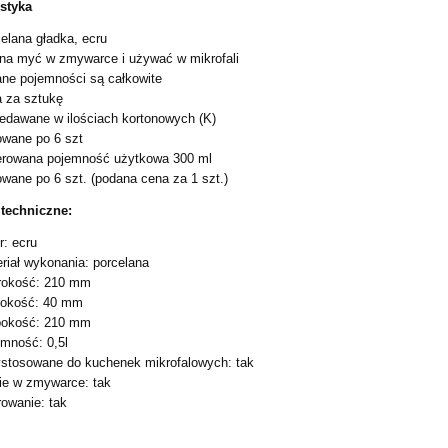
styka
elana gładka, ecru
a myć w zmywarce i używać w mikrofali
ne pojemności są całkowite
 za sztukę
edawane w ilościach kortonowych (K)
wane po 6 szt
erowana pojemność użytkowa 300 ml
wane po 6 szt. (podana cena za 1 szt.)
techniczne:
r: ecru
riał wykonania: porcelana
rokość: 210 mm
okość: 40 mm
bokość: 210 mm
mność: 0,5l
stosowane do kuchenek mikrofalowych: tak
ie w zmywarce: tak
rowanie: tak