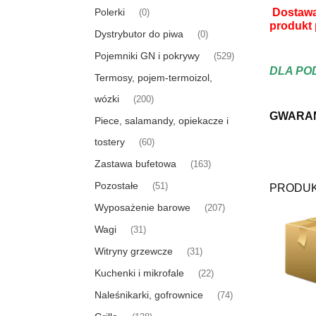
Polerki
Dostawa
(0)
produkt 
Dystrybutor do piwa
(0)
Pojemniki GN i pokrywy
(529)
DLA PO
Termosy, pojem-termoizol,
wózki
(200)
GWARAN
Piece, salamandy, opiekacze i
tostery
(60)
Zastawa bufetowa
(163)
Pozostałe
(51)
PRODUK
Wyposażenie barowe
(207)
Wagi
(31)
Witryny grzewcze
(31)
Kuchenki i mikrofale
(22)
Naleśnikarki, gofrownice
(74)