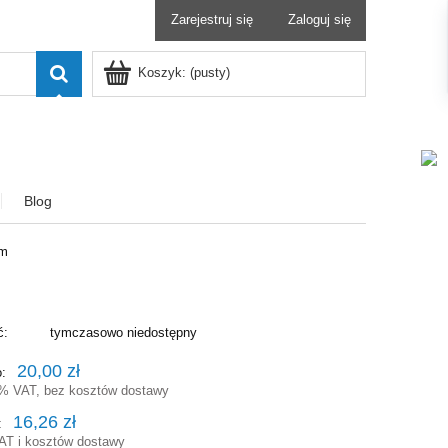
Zarejestruj się
Zaloguj się
Koszyk:
(pusty)
Blog
mm
ć:
tymczasowo niedostępny
20,00 zł
o:
3% VAT, bez kosztów dostawy
16,26 zł
:
AT i kosztów dostawy