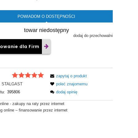
POWIADOM O DOSTĘPNOŚCI
towar niedostępny
dodaj do przechowalni
owanie dla Firm
zapytaj o produkt
STALGAST
poleć znajomemu
tu:
395806
dodaj opinię