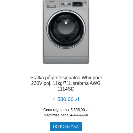
Pralka półprofesjonalna Whirlpool
230V poj. 11kg/71L srebrna AWG
1114SD
4 580,00 zł
Cena regularna:
5 535,00 zł
Najniższa cena:
4 750,00 zł
DO KOSZYKA