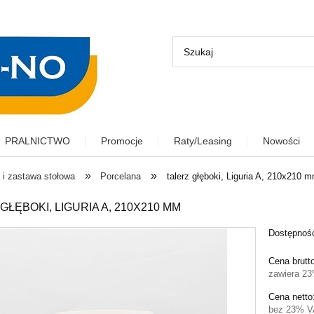
PRALNICTWO
Promocje
Raty/Leasing
Nowości
»
»
 i zastawa stołowa
Porcelana
talerz głęboki, Liguria A, 210x210 
GŁĘBOKI, LIGURIA A, 210X210 MM
Dostępnoś
Cena brutt
zawiera 2
Cena netto
bez 23% V