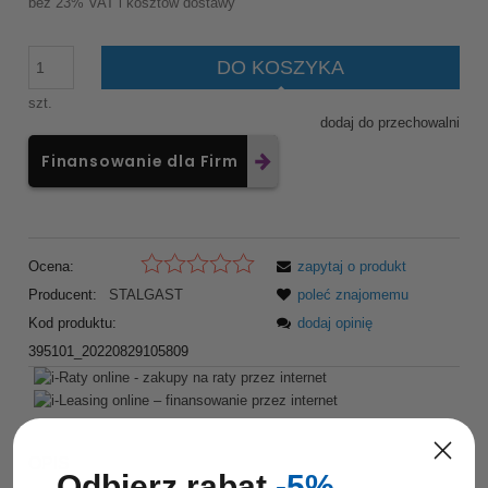
bez 23% VAT i kosztów dostawy
DO KOSZYKA
szt.
dodaj do przechowalni
Finansowanie dla Firm
Ocena:
zapytaj o produkt
Producent:
STALGAST
poleć znajomemu
Kod produktu:
dodaj opinię
395101_20220829105809
OPIS
Odbierz rabat
-5%