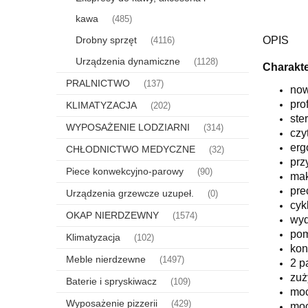
kawa
(485)
Drobny sprzęt
OPIS
(4116)
Urządzenia dynamiczne
(1128)
Charakte
PRALNICTWO
(137)
now
pro
KLIMATYZACJA
(202)
ste
WYPOSAŻENIE LODZIARNI
(314)
czy
erg
CHŁODNICTWO MEDYCZNE
(32)
prz
Piece konwekcyjno-parowy
(90)
mak
pre
Urządzenia grzewcze uzupeł.
(0)
cyk
OKAP NIERDZEWNY
(1574)
wyd
pom
Klimatyzacja
(102)
kon
Meble nierdzewne
(1497)
2 p
zuż
Baterie i spryskiwacz
(109)
moc
Wyposażenie pizzerii
(429)
moc