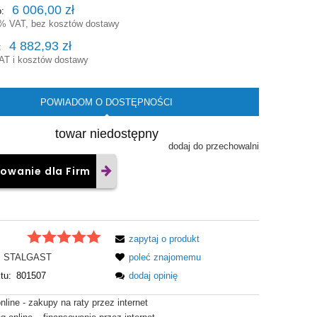
6 006,00 zł
o:
3% VAT, bez kosztów dostawy
4 882,93 zł
:
AT i kosztów dostawy
POWIADOM O DOSTĘPNOŚCI
towar niedostępny
dodaj do przechowalni
owanie dla Firm
zapytaj o produkt
STALGAST
poleć znajomemu
tu:
801507
dodaj opinię