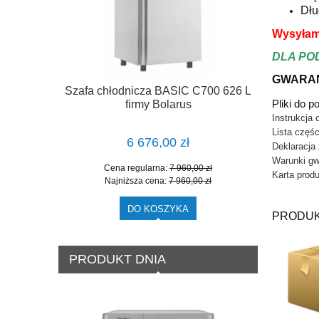
Dłu
Wysyłam
DLA PO
GWARAN
Szafa chłodnicza BASIC C700 626 L
Szafa Chło
Pliki do p
firmy Bolarus
Instrukcja 
Lista częśc
6 676,00 zł
Deklaracja
Warunki gw
Cena regularna:
7 960,00 zł
Cena
Karta prod
Najniższa cena:
7 960,00 zł
Najn
DO KOSZYKA
PRODUK
PRODUKT DNIA