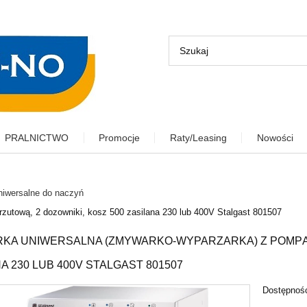
PRALNICTWO
Promocje
Raty/Leasing
Nowości
niwersalne do naczyń
utową, 2 dozowniki, kosz 500 zasilana 230 lub 400V Stalgast 801507
KA UNIWERSALNA (ZMYWARKO-WYPARZARKA) Z POMPĄ Z
A 230 LUB 400V STALGAST 801507
Dostępnoś