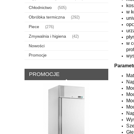
kos
Chłodnictwo
(505)
w k
Obróbka termiczna
(292)
uni
opc
Piece
(276)
urz
Zmywalnia i higiena
(42)
pły
w c
Nowości
pro
Promocje
wys
Parametr
PROMOCJE
Mat
Nap
Moc
Moc
Moc
Moc
Nap
Wys
Sze
Głę