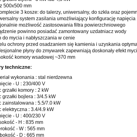
z 500x500 mm
omplecie 3 kosze: do talerzy, uniwersalny, do szkła oraz pojem
wersalny system zasilania umożliwiający konfigurację napięcia
jonalnie możliwość zastosowania filtra powierzchniowego
ądzenie powinno posiadać zamontowany uzdatniacz wody
n do mycia i nabłyszczania w cenie
elu ochrony przed osadzaniem się kamienia i uzyskania optym
fesjonalne płyny do zmywarek zapewniają doskonały efekt myc
okość komory wsadowej ~370 mm
y techniczne:
eriał wykonania : stal nierdzewna
ięcie - U : 230/400 V
 grzałki komory : 2 kW
 grzałki bojlera : 3/4.5 kW
 zainstalowana : 5.5/7.0 kW
 elektryczna : 3.4/4.9 kW
ięcie - U : 400/230 V
okość - H : 835 mm
rokość - W : 565 mm
bokość - D : 665 mm