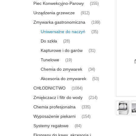
Piec Konwekcyjno-Parowy
(155)
Urządzenia grzewcze
(912)
Zmywarka gastronomiczna
(199)
Uniwersalne do naczyń
(35)
Do szkła
(28)
Kapturowe i do garów
(31)
Tunelowe
(19)
Chemia do zmywarek
(34)
Akcesoria do zmywarek
(53)
CHŁODNICTWO
(1084)
Zmiękczacz i filtr do wody
(214)
Chemia profesjonalna
(335)
Wyposażenie piekarni
(154)
Systemy regałowe
(84)
Ekspresy do kawy, akcesoria i