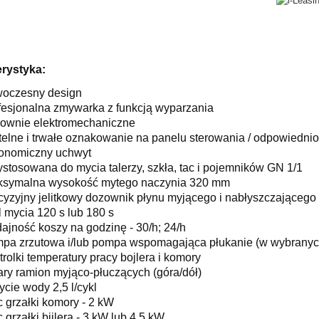
rystyka:
oczesny design
fesjonalna zmywarka z funkcją wyparzania
rownie elektromechaniczne
telne i trwałe oznakowanie na panelu sterowania / odpowiedni
onomiczny uchwyt
ystosowana do mycia talerzy, szkła, tac i pojemników GN 1/1
symalna wysokość mytego naczynia 320 mm
cyzyjny jelitkowy dozownik płynu myjącego i nabłyszczającego
l mycia 120 s lub 180 s
ajność koszy na godzinę - 30/h; 24/h
pa zrzutowa i/lub pompa wspomagająca płukanie (w wybranyc
trolki temperatury pracy bojlera i komory
ary ramion myjąco-płuczących (góra/dół)
ycie wody 2,5 l/cykl
 grzałki komory - 2 kW
 grzałki bijlera - 3 kW lub 4,5 kW