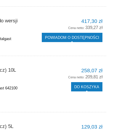
o wersji
417,30 zł
339,27 zł
Cena netto:
POWIADOM O DOSTĘPNOŚCI
talgast
cz) 10L
258,07 zł
209,81 zł
Cena netto:
DO KOSZYKA
ast 642100
cz) 5L
129,03 zł