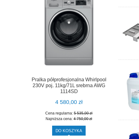
Pralka półprofesjonalna Whirlpool
230V poj. 11kg/71L srebrna AWG
1114SD
4 580,00 zł
Cena regularna:
5 535,00 zł
Najniższa cena:
4 750,00 zł
DO KOSZYKA