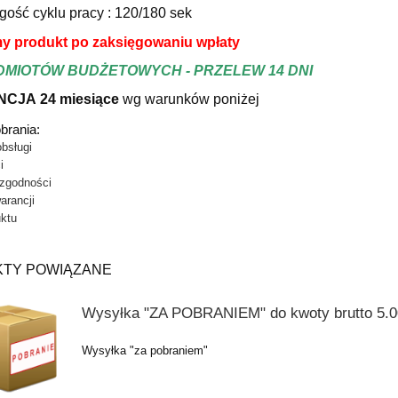
gość cyklu pracy : 120/180 sek
y produkt po zaksięgowaniu wpłaty
DMIOTÓW BUDŻETOWYCH - PRZELEW 14 DNI
CJA 24 miesiące
wg warunków poniże
j
dnicza BASIC C1400 1252L
Szafa mroźnicza BASIC F700 626
obrania:
firmy Bolarus
firmy Bolarus
obsługi
i
9 577,00 zł
7 565,00 zł
 zgodności
arancji
 regularna:
11 420,00 zł
Cena regularna:
9 020,00 zł
uktu
iższa cena:
11 420,00 zł
Najniższa cena:
9 020,00 zł
DO KOSZYKA
DO KOSZYKA
TY POWIĄZANE
Wysyłka "ZA POBRANIEM" do kwoty brutto 5.00
Wysyłka "za pobraniem"