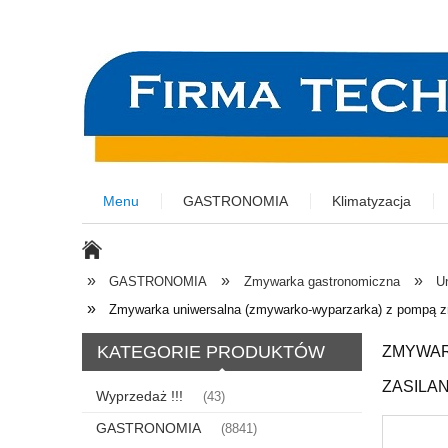
Menu
GASTRONOMIA
Klimatyzacja
»
»
»
GASTRONOMIA
Zmywarka gastronomiczna
U
»
Zmywarka uniwersalna (zmywarko-wyparzarka) z pompą zrz
KATEGORIE PRODUKTÓW
ZMYWAR
ZASILAN
Wyprzedaż !!!
(43)
GASTRONOMIA
(8841)