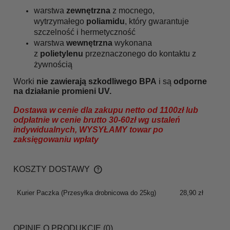
warstwa
zewnętrzna
z mocnego,
wytrzymałego
poliamidu
, który gwarantuje
szczelność i hermetyczność
warstwa
wewnętrzna
wykonana
z
polietylenu
przeznaczonego do kontaktu z
żywnością
Worki
nie zawierają szkodliwego BPA
i są
odporne
na działanie promieni UV.
Dostawa w cenie dla zakupu netto od 1100zł lub
odpłatnie w cenie brutto 30-60zł wg ustaleń
indywidualnych, WYSYŁAMY towar po
zaksięgowaniu wpłaty
KOSZTY DOSTAWY
CENA NIE ZAWIERA EWENTUALNYCH KOSZTÓW
PŁATNOŚCI
Kurier Paczka
(Przesyłka drobnicowa do 25kg)
28,90 zł
OPINIE O PRODUKCIE (0)