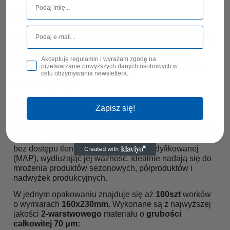
OPIS
Importer produktów YATOGASTRO firma TOYA S.A
nie przyjmuje zwrotów towarów, a minimalne
zamówienie wynosi 600 zł netto. Prosimy o tym
Akceptuję regulamin i wyrażam zgodę na
przetwarzanie powyższych danych osobowych w
pamiętać decydując się na zakup tych produktów
celu otrzymywania newslettera.
Charakterystyka:
Worki do pakowarek próżniowych o wymiarze
Zapisz się!
160x230mm - komplet 100szt.
Przydatne w gastronomii, przemyśle spożywczym oraz
handlu. Umożliwiają szczelne zapakowanie żywności
bez dostępu tlenu lub w atmosferze modyfikowanej
(MAP), wydłużając jej ważność. Idealnie nadają się do
mrożenia produktów sezonowych, półproduktów i
nadwyżek produkcyjnych.
W jednym opakowaniu znajduje się aż
100szt
worków
o wymiarach
160x230mm.
Wykonane są z najwyższej
jakości
2-warstwowego
materiału o
grubości
całkowitej 70 μm: