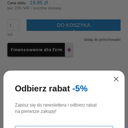
19,85 zł
Cena netto:
bez 23% VAT i kosztów dostawy
DO KOSZYKA
szt.
dodaj do przechowalni
Finansowanie dla Firm
Ocena:
zapytaj o produkt
Producent:
poleć znajomemu
Odbierz rabat
-5%
dodaj opinię
Zapisz się do newslettera i odbierz rabat
Kod produktu:
YG-09331
na pierwsze zakupy!