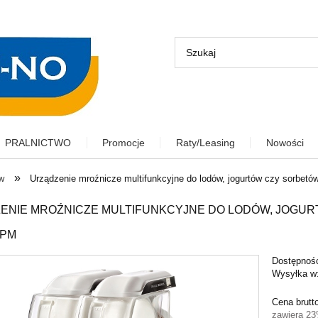
PRALNICTWO
Promocje
Raty/Leasing
Nowości
»
w
Urządzenie mroźnicze multifunkcyjne do lodów, jogurtów czy sorbet
ENIE MROŹNICZE MULTIFUNKCYJNE DO LODÓW, JOGUR
SPM
Dostępnoś
Wysyłka w
Cena brutt
zawiera 2