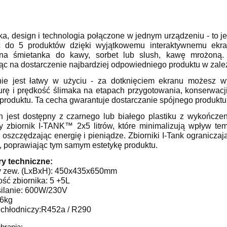
ka, design i technologia połączone w jednym urządzeniu - to j
do 5 produktów dzięki wyjątkowemu interaktywnemu ekran
ona śmietanka do kawy, sorbet lub slush, kawę mrożoną
c na dostarczenie najbardziej odpowiedniego produktu w zależno
nie jest łatwy w użyciu - za dotknięciem ekranu możesz
urę i prędkość ślimaka na etapach przygotowania, konserwac
produktu. Ta cecha gwarantuje dostarczanie spójnego produkt
 jest dostępny z czarnego lub białego plastiku z wykończen
y zbiornik I-TANK™ 2x5 litrów, które minimalizują wpływ te
oszczędzając energię i pieniądze. Zbiorniki I-Tank ograniczaj
a, poprawiając tym samym estetykę produktu.
y techniczne:
y zew. (LxBxH): 450x435x650mm
ść zbiornika: 5 +5L
silanie: 600W/230V
46kg
k chłodniczy:R452a / R290
obrania: