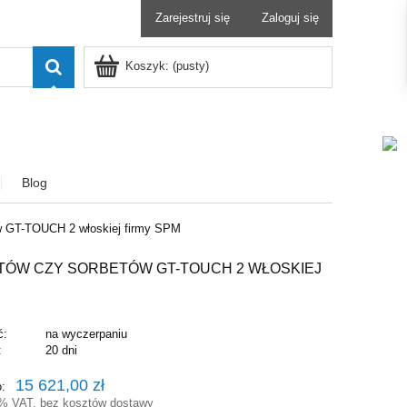
Zarejestruj się
Zaloguj się
Koszyk:
(pusty)
Blog
ów GT-TOUCH 2 włoskiej firmy SPM
TÓW CZY SORBETÓW GT-TOUCH 2 WŁOSKIEJ
ć:
na wyczerpaniu
:
20 dni
15 621,00 zł
o:
3% VAT, bez kosztów dostawy