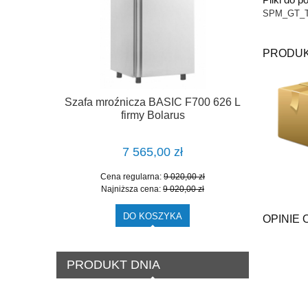
SPM_GT_T
PRODUK
Szafa mroźnicza BASIC F700 626 L
Szafa mro
firmy Bolarus
7 565,00 zł
Cena regularna:
9 020,00 zł
Cena
Najniższa cena:
9 020,00 zł
Najn
DO KOSZYKA
OPINIE 
PRODUKT DNIA