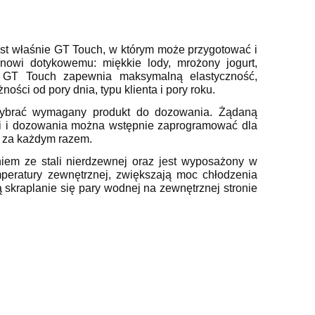
est właśnie
GT Touch, w którym może przygotować i
owi dotykowemu: miękkie lody, mrożony jogurt,
. GT Touch zapewnia maksymalną elastyczność,
ści od pory dnia, typu klienta i pory roku.
 wybrać wymagany produkt do dozowania. Żądaną
ji i dozowania można wstępnie zaprogramować dla
u za każdym razem.
iem ze stali nierdzewnej oraz jest
wyposażony w
mperatury zewnętrznej, zwiększają moc chłodzenia
ą skraplanie się pary wodnej na zewnętrznej stronie