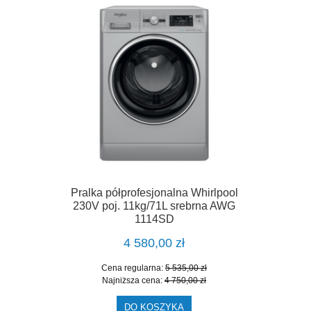
Pralka półprofesjonalna Whirlpool
230V poj. 11kg/71L srebrna AWG
1114SD
4 580,00 zł
Cena regularna:
5 535,00 zł
Najniższa cena:
4 750,00 zł
DO KOSZYKA