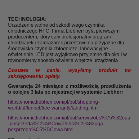
TECHNOLOGIA:
Urządzenie wolne od szkodliwego czynnika
chłodniczego HFC. Firma Liebherr była pierwszym
producentem, który cały profesjonalny program
chłodziarek i zamrażarek przestawił na przyjazne dla
środowiska czynniki chłodnicze. Innowacyjne
oświetlenie LED jest wyjątkowo przyjemne dla oka i w
równomierny sposób oświetla wnętrze urządzenia
Dostawa w cenie, wysyłamy produkt po
zaksięgowaniu wpłaty.
Gwarancja 24 miesiące z możliwością przedłużenia
o kolejne 3 lata po rejestracji w systemie Liebherr
https://home.liebherr.com/pl/pol/shopping-
world/pl/funnel/free-warranty/landing.html
https://home.liebherr.com/pl/pol/serwis/obs%C5%82uga
-posprzeda%C5%BCowa/obs%C5%82uga-
posprzeda%C5%BCowa.html