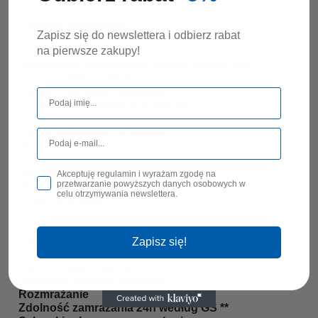
Komora chłodzenia
Zapisz się do newslettera i odbierz rabat
na pierwsze zakupy!
Rozmrażanie
Oświetlenie wewnętrzne komora chłodnicza
Liczba półek w chłodziarce
z tego z regulacją wysokości
z czego z możliwością dzielenia
Półka na butelki
Liczba uchwytów na puszki
VarioBox
Pojemniki VarioBox
Pojemnik na masło
Akceptuję regulamin i wyrażam zgodę na
przetwarzanie powyższych danych osobowych w
Podstawki na jajka
celu otrzymywania newslettera.
Półki na drzwiach
Komora mrożenia
Zapisz się!
Technologia chłodzenia
Położenie komory mrożenia
Rozmrażanie
Zdolność zamrażania 24h według GS
**