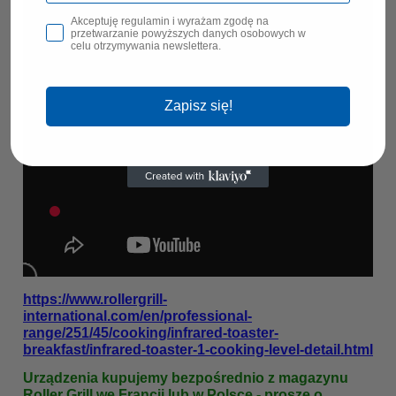
Akceptuję regulamin i wyrażam zgodę na
przetwarzanie powyższych danych osobowych w
celu otrzymywania newslettera.
Zapisz się!
https://www.rollergrill-
international.com/en/professional-
range/251/45/cooking/infrared-toaster-
breakfast/infrared-toaster-1-cooking-level-detail.html
Urządzenia kupujemy bezpośrednio z magazynu 
Roller Grill we Francji lub w Polsce - proszę o 