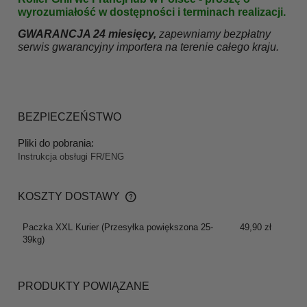
wyrozumiałość w dostępności i terminach realizacji.
GWARANCJA 24 miesięcy,
zapewniamy bezpłatny
serwis gwarancyjny importera na terenie całego kraju.
BEZPIECZEŃSTWO
Pliki do pobrania:
Instrukcja obsługi FR/ENG
KOSZTY DOSTAWY
CENA NIE ZAWIERA EWENTUALNYCH KOSZTÓW
PŁATNOŚCI
Paczka XXL Kurier
(Przesyłka powiększona 25-
49,90 zł
39kg)
PRODUKTY POWIĄZANE