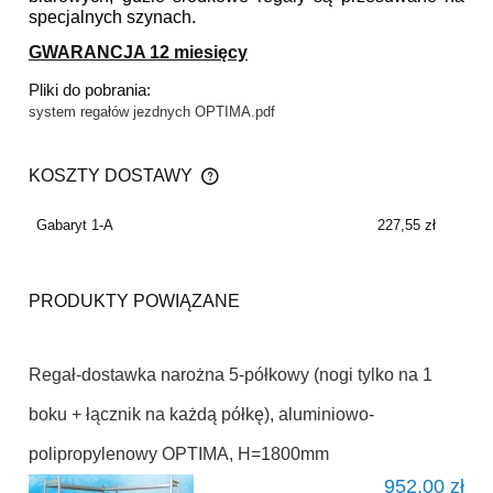
specjalnych szynach.
GWARANCJA 12 miesięcy
Pliki do pobrania:
system regałów jezdnych OPTIMA.pdf
KOSZTY DOSTAWY
CENA NIE ZAWIERA EWENTUALNYCH KOSZTÓW
PŁATNOŚCI
Gabaryt 1-A
227,55 zł
PRODUKTY POWIĄZANE
Regał-dostawka narożna 5-półkowy (nogi tylko na 1
boku + łącznik na każdą półkę), aluminiowo-
polipropylenowy OPTIMA, H=1800mm
952,00 zł