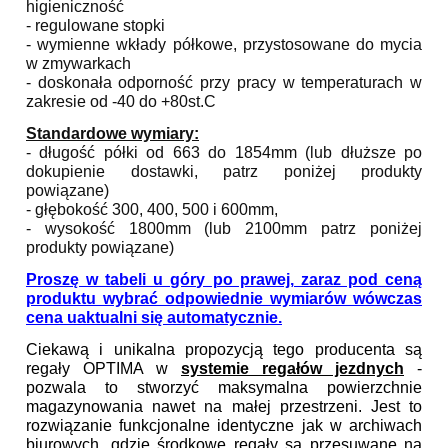
higieniczność
- regulowane stopki
- wymienne wkłady półkowe, przystosowane do mycia
w zmywarkach
- doskonała odporność przy pracy w temperaturach w
zakresie od -40 do +80st.C
Standardowe wymiary:
- długość półki od 663 do 1854mm (lub dłuższe po
dokupienie dostawki, patrz poniżej produkty
powiązane)
- głębokość 300, 400, 500 i 600mm,
- wysokość 1800mm (lub 2100mm patrz poniżej
produkty powiązane)
Proszę w tabeli u góry po prawej, zaraz pod ceną
produktu wybrać odpowiednie wymiarów wówczas
cena uaktualni się automatycznie.
Ciekawą i unikalna propozycją tego producenta są
regały OPTIMA w
systemie regałów jezdnych
-
pozwala to stworzyć maksymalna powierzchnie
magazynowania nawet na małej przestrzeni. Jest to
rozwiązanie funkcjonalne identyczne jak w archiwach
biurowych, gdzie środkowe regały są przesuwane na