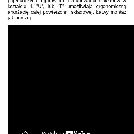
pojedynczych regałów do rozbudowanych układów w
kształcie “L”,”U”, lub “T” umożliwiają ergonomiczną
aranżację całej powierzchni składowej.
Łatwy montaż
jak poniżej: