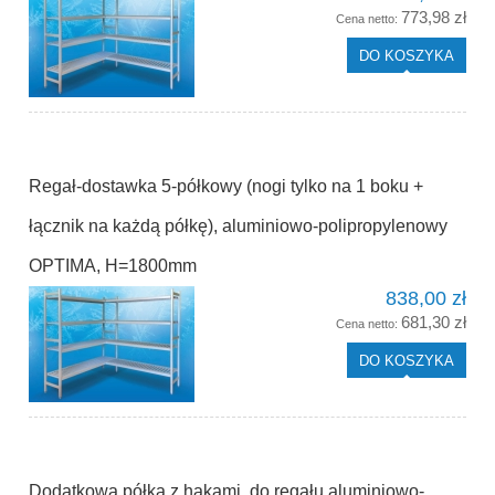
773,98 zł
Cena netto:
DO KOSZYKA
Regał-dostawka 5-półkowy (nogi tylko na 1 boku +
łącznik na każdą półkę), aluminiowo-polipropylenowy
OPTIMA, H=1800mm
838,00 zł
681,30 zł
Cena netto:
DO KOSZYKA
Dodatkowa półka z hakami, do regału aluminiowo-