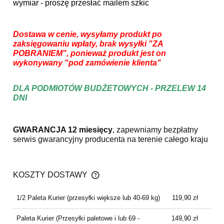
wymiar - proszę przesłać mailem szkic
Dostawa w cenie, wysyłamy produkt po
zaksięgowaniu wpłaty, brak wysyłki "ZA
POBRANIEM", ponieważ produkt jest on
wykonywany "pod zamówienie klienta"
DLA PODMIOTÓW BUDŻETOWYCH - PRZELEW 14
DNI
GWARANCJA 12 miesięcy
, zapewniamy bezpłatny
serwis gwarancyjny producenta na terenie całego kraju
KOSZTY DOSTAWY
CENA NIE ZAWIERA EWENTUALNYCH KOSZTÓW
PŁATNOŚCI
1/2 Paleta Kurier
(przesyłki większe lub 40-69 kg)
119,90 zł
Paleta Kurier
(Przesyłki paletowe i lub 69 -
149,90 zł