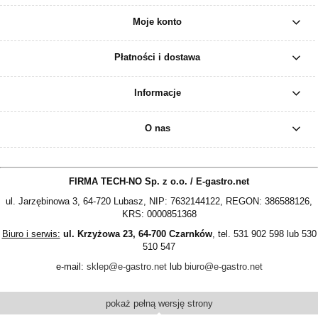
Moje konto
Płatności i dostawa
Informacje
O nas
FIRMA TECH-NO Sp. z o.o. / E-gastro.net
ul. Jarzębinowa 3, 64-720 Lubasz, NIP: 7632144122, REGON: 386588126,
KRS: 0000851368
Biuro i serwis:
ul. Krzyżowa 23, 64-700 Czarnków
, tel. 531 902 598 lub 530
510 547
e-mail:
sklep@e-gastro.net
lub
biuro@e-gastro.net
pokaż pełną wersję strony