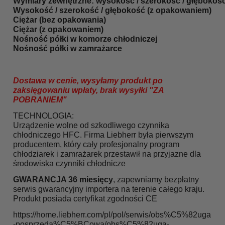
Wymiary zewnętrzne: wysokość / szerokość / głębokoś
Wysokość / szerokość / głębokość (z opakowaniem)
Ciężar (bez opakowania)
Ciężar (z opakowaniem)
Nośność półki w komorze chłodniczej
Nośność półki w zamrażarce
Dostawa w cenie, wysyłamy produkt po
zaksięgowaniu wpłaty, brak wysyłki "ZA
POBRANIEM"
TECHNOLOGIA:
Urządzenie wolne od szkodliwego czynnika
chłodniczego HFC. Firma Liebherr była pierwszym
producentem, który cały profesjonalny program
chłodziarek i zamrażarek przestawił na przyjazne dla
środowiska czynniki chłodnicze
GWARANCJA 36 miesięcy
, zapewniamy bezpłatny
serwis gwarancyjny importera na terenie całego kraju.
Produkt posiada certyfikat zgodności CE
https://home.liebherr.com/pl/pol/serwis/obs%C5%82uga
-posprzeda%C5%BCowa/obs%C5%82uga-