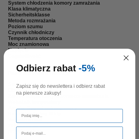
System chłodzenia komory zamrażania
Klasa klimatyczna
Sicherheitsklasse
Metoda rozmrażania
Poziom szumu
Czynnik chłodniczy
Temperatura otoczenia
Moc znamionowa
Napięcie
Częstotliwość
Odbierz rabat
-5%
Panel sterowania i funkcje
Sterowanie
Zapisz się do newslettera i odbierz rabat
Obsługa
na pierwsze zakupy!
Zakres temperatury w komorze zamrażania
Wskaźnik temperatury
Awaria: Sygnał ostrzegawczy
SmartMonitoring-fähig
Vernetzbarkeit
załączane na stałe
przyciemniane