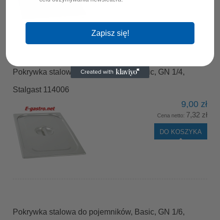
Zapisz się!
Pokrywka stalowa do pojemników, Basic, GN 1/4,
Stalgast 114006
9,00 zł
7,32 zł
Cena netto:
DO KOSZYKA
Pokrywka stalowa do pojemników, Basic, GN 1/6,