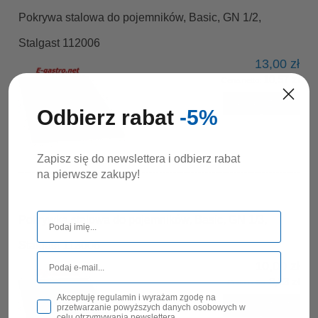
Pokrywa stalowa do pojemników, Basic, GN 1/2,
Stalgast 112006
13,00 zł
10,57 zł
Cena netto:
DO KOSZYKA
Odbierz rabat
-5%
Zapisz się do newslettera i odbierz rabat
na pierwsze zakupy!
Pokrywka stalowa do pojemników, Basic, GN 1/3,
Stalgast 113006
10,00 zł
8,13 zł
Cena netto:
Akceptuję regulamin i wyrażam zgodę na
DO KOSZYKA
przetwarzanie powyższych danych osobowych w
celu otrzymywania newslettera.