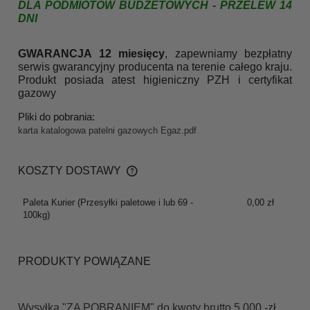
DLA PODMIOTÓW BUDŻETOWYCH - PRZELEW 14
DNI
GWARANCJA 12 miesięcy
, zapewniamy bezpłatny
serwis gwarancyjny producenta na terenie całego kraju.
Produkt posiada atest higieniczny PZH i certyfikat
gazowy
Pliki do pobrania:
karta katalogowa patelni gazowych Egaz.pdf
KOSZTY DOSTAWY
CENA NIE ZAWIERA EWENTUALNYCH KOSZTÓW
PŁATNOŚCI
Paleta Kurier
(Przesyłki paletowe i lub 69 -
0,00 zł
100kg)
PRODUKTY POWIĄZANE
Wysyłka "ZA POBRANIEM" do kwoty brutto 5.000,-zł