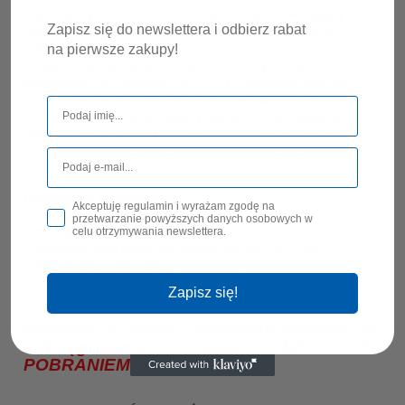
• specjalny moduł zakończony korbą, pozwalający na
Zapisz się do newslettera i odbierz rabat
płynne
i równomierne przechylanie w celu zlania
zużytego oleju,
na pierwsze zakupy!
• zawór z termostatem umożliwia utrzymanie
temperatury w zakresie 50-275°C, posiada również
zabezpieczenie przed jej niekontrolowanym wzrostem,
• mogą być zasilane gazem ziemnym G20 (dawny GZ-
50) lub płynnym G30 (propan lub propan-butan PB),
• patelnie wykonane są ze stali nierdzewnej
Parametry techniczne:
Akceptuję regulamin i wyrażam zgodę na
przetwarzanie powyższych danych osobowych w
- moc grzewcza: 7,0kW
celu otrzymywania newslettera.
- powierzchnia robocza:
585x425mm =>
0,25m²
- pojemność misy: 36L
- wymiary (szer. x gł. x wys.): 700x760x850mm
Zapisz się!
Dostawa w cenie, wysyłamy produkt po
zaksięgowaniu wpłaty lub "ZA
POBRANIEM" jak poniżej