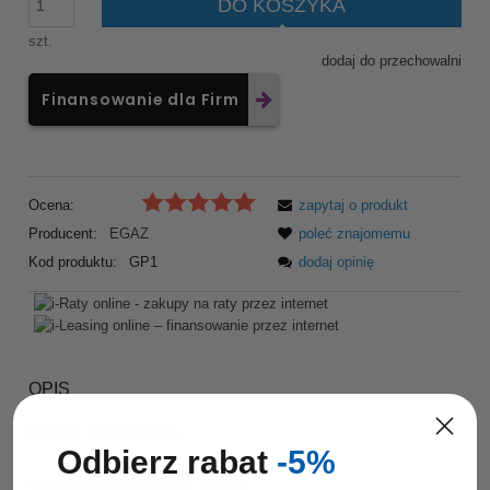
DO KOSZYKA
szt.
dodaj do przechowalni
Finansowanie dla Firm
Ocena:
zapytaj o produkt
Producent:
EGAZ
poleć znajomemu
Kod produktu:
GP1
dodaj opinię
OPIS
Cechy urządzenia:
Odbierz rabat
-5%
• stabilna konstrukcja nośna,