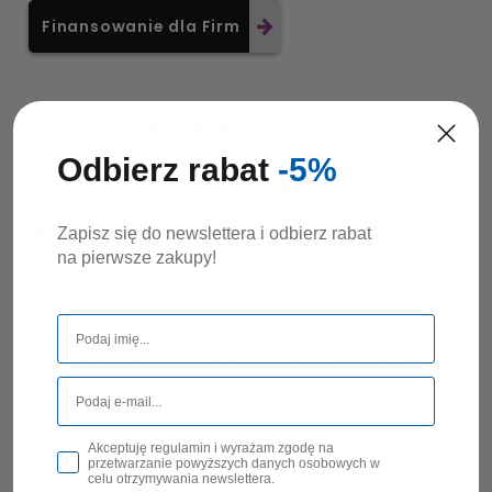
Finansowanie dla Firm
Ocena:
zapytaj o produkt
Odbierz rabat
-5%
Producent:
STALGAST
poleć znajomemu
Kod produktu:
840644
dodaj opinię
Zapisz się do newslettera i odbierz rabat
na pierwsze zakupy!
OPIS
Para prowadnic do szaf chłodniczych STALGAST GN
2/1 - produkcja Stalgast Radom -
patrz produkty
powiązane.
Nie pasują do szaf: 840620, 840620V001, 840621,
Akceptuję regulamin i wyrażam zgodę na
840621V001, 840130, 840145
przetwarzanie powyższych danych osobowych w
celu otrzymywania newslettera.