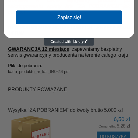
Dostawa w cenie wysyłamy produkt
po
zaksięgowaniu wpłaty lub "ZA POBRANIEM"-jak
poniżej
Zapisz się!
DLA PODMIOTÓW BUDŻETOWYCH - PRZELEW DO
14 DNI
GWARANCJA 12 miesiące
, zapewniamy bezpłatny
serwis gwarancyjny producenta na terenie całego kraju
Pliki do pobrania:
karta_produktu_nr_kat_840644.pdf
PRODUKTY POWIĄZANE
Wysyłka "ZA POBRANIEM" do kwoty brutto 5.000,-zł
6,50 zł
5,28 zł
Cena netto:
DO KOSZYKA