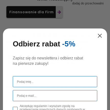
dodaj do przechowalni
Finansowanie dla Firm
Ocena:
zapytaj o produkt
Odbierz rabat
-5%
Producent:
STALGAST
poleć znajomemu
Kod produktu:
355760
dodaj opinię
Zapisz się do newslettera i odbierz rabat
na pierwsze zakupy!
OPIS
Promocja trwa do 30 grudnia lub do wyczerpania
zapasów
Charakterystyka i parametry:
Akceptuję regulamin i wyrażam zgodę na
Pakowane po : 12 szt.
przetwarzanie powyższych danych osobowych w