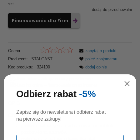
szt.
dodaj do przechowalni
Finansowanie dla Firm
Ocena:
zapytaj o produkt
Producent:
STALGAST
poleć znajomemu
Kod produktu:
324100
dodaj opinię
Odbierz rabat
-5%
OPIS
Zapisz się do newslettera i odbierz rabat
Charakterystyka:
na pierwsze zakupy!
profesjonalna łyżka cedzakowa monoblok
pozbawiona spawów
wykonana z jednego kawałka stali