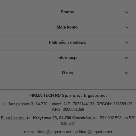
Pomoc
Moje konto
Płatności i dostawa
Informacje
O nas
FIRMA TECH-NO Sp. z o.o. / E-gastro.net
ul. Jarzębinowa 3, 64-720 Lubasz, NIP: 7632144122, REGON: 386588126,
KRS: 0000851368
Biuro i serwis:
ul. Krzyżowa 23, 64-700 Czarnków
, tel. 531 902 598 lub 530
510 547
e-mail:
sklep@e-gastro.net
lub
biuro@e-gastro.net