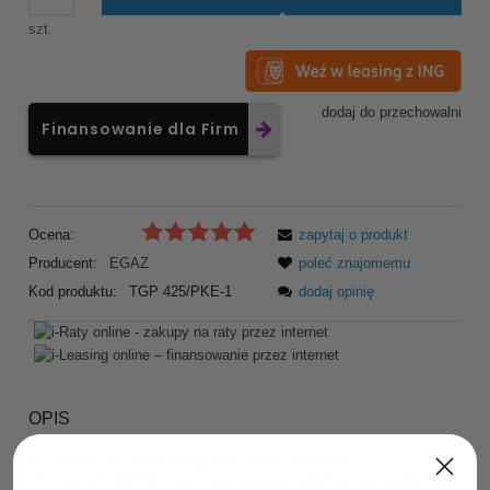
szt.
dodaj do przechowalni
Finansowanie dla Firm
Ocena:
zapytaj o produkt
Producent:
EGAZ
poleć znajomemu
Kod produktu:
TGP 425/PKE-1
dodaj opinię
OPIS
Kuchnia 4-palnikowa 900 z PALNIKIEM
PILOTAŻOWYM, moc gazowa grzewcza
27,1kW
,