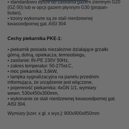
• standardowo dysze do zasilania gazem ziemnym G20
(GZ-50) lub w opcji gazem płynnym G30 (propan-
butan),
• trzony wykonane są ze stali nierdzewnej
kwasoodpornej gat. AISI 304
Cechy piekarnika PKE-1:
• piekarnik posiada niezależnie działające grzałki
górną, dolną, opiekacza, termoobiegu,
• zasilanie: IN-PE 230V 50Hz,
• zakres temperatur: 50-275st.C,
• moc piekarnika: 3,6kW,
• lampka sygnalizacyjna na panelu przednim
informująca, że urządzenie
jest włączone,
• pojemność piekarnika: 4xGN 1/1, wymiary
wewn. 530x450x300mm,
• wykonanie ze stali nierdzewnej kwasoodpornej gat.
AISI 304.
Wymiary [szer. x gł. x wys.]: 900x900x850mm