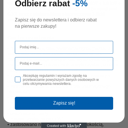
Odbierz rabat
-5%
wynikającej z konfiguracji palników 3,5kW + 5,0 kW +
7,0kW + 8,0kW dla gazu ziemnego G20 (w opcji pod
G30) wraz z piekarnikiem elektrycznym
3,6kW
zasilanie 230V/50Hz
Zapisz się do newslettera i odbierz rabat
na pierwsze zakupy!
Cechy urządzenia
• palniki posiadają dwa pierścienie ognia (palniki 2-
koronowe), które równomiernie ogrzewając dno
naczynia zwiększają efektywność wykorzystania gazu,
• w zależności od potrzeb można wykorzystać palniki o
mocy 3,5 lub 5,0 lub 7,0 lub 8,0 kW
• zawory z zabezpieczeniem przeciw wypływowym
Akceptuję regulamin i wyrażam zgodę na
przetwarzanie powyższych danych osobowych w
odcinają dopływ gazu,
celu otrzymywania newslettera.
• możliwość ustawienia kurkiem tzw. „oszczędnego
płomienia”,
•
p
alnik zapalający tzw „pilot” lub "świeczka"
• wyjmowane płyty podpalnikowe ułatwiają utrzymanie
Zapisz się!
urządzenia w czystości,
• emaliowane ruszty,
• rurowe przyłącze gazu ½ ”,
• zastosowano nóżki z regulowaną wysokością,