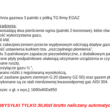
hnia gazowa 3 palniki z półką TG firmy EGAZ
ządzenia:
 posiadają dwa pierścienie ognia (palniki 2-koronowe), które 
ość wykorzystania gazu,
.0 kW,
 z zabezpieczeniem przeciw wypływowym odcinają dopływ gazu
ość ustawienia kurkiem tzw. „oszczędnego płomienia”,
lu 3-palnikowym zapalacze piezoelektryczne, z dodatkowym paln
ane płyty podpalnikowe ułatwiają utrzymanie urządzenia w czys
ane ruszty,
przyłącze gazu ½ ”,
owano nóżki z regulowaną wysokością,
yć zasilane gazem ziemnym G 20 (dawny GZ-50) oraz gazem pł
wykonane są ze stali nierdzewnej kwasoodpornej gat. AISI 304.
zer. x gł. x wys.]: 1690x600x850
YSYŁKI TYLKO 30,00zł brutto naliczany automatyc