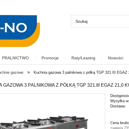
PRALNICTWO
Promocje
Raty/Leasing
Nowości
»
chnie gazowe
Kuchnia gazowa 3 palnikowa z półką TGP 321.III EGA
 GAZOWA 3 PALNIKOWA Z PÓŁKĄ TGP 321.III EGAZ 21,0 
Dostępnoś
Wysyłka w
Dostawa:
Cena nie zawiera ewentu
Cena brutt
płatności
zawiera 2