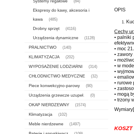
Systemy regałowe
(84)
OPIS
Ekspresy do kawy, akcesoria i
kawa
(485)
Kuc
Drobny sprzęt
(4116)
Cechy ur
• palniki
Urządzenia dynamiczne
(1128)
efektywn
PRALNICTWO
(140)
• moc 21
• zawory
KLIMATYZACJA
(202)
• możliw
• w mode
WYPOSAŻENIE LODZIARNI
(314)
• wyjmow
CHŁODNICTWO MEDYCZNE
(32)
• emaliow
• rurowe 
Piece konwekcyjno-parowy
(90)
• zastos
• mogą b
Urządzenia grzewcze uzupeł.
(0)
• trzony 
OKAP NIERDZEWNY
(1574)
Wymiary[s
Klimatyzacja
(102)
Meble nierdzewne
(1497)
KOSZT W
Baterie i spryskiwacz
(109)