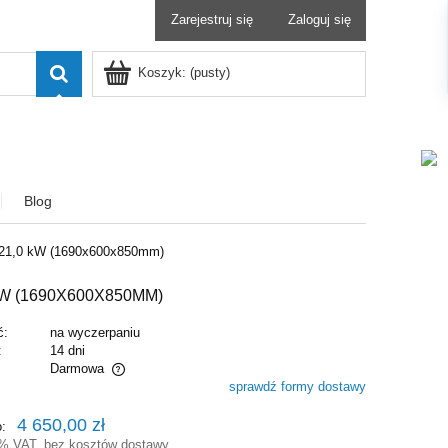
Zarejestruj się
Zaloguj się
Koszyk:
(pusty)
Blog
Z 21,0 kW (1690x600x850mm)
KW (1690X600X850MM)
ć:
na wyczerpaniu
:
14 dni
Darmowa
sprawdź formy dostawy
alnych kosztów
4 650,00 zł
o:
3% VAT, bez kosztów dostawy