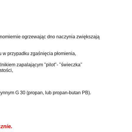
równomiernie ogrzewając dno naczynia zwiększają
 w przypadku zgaśnięcia płomienia,
ikiem zapalającym "pilot"- "świeczka''
tości,
ynnym G 30 (propan, lub propan-butan PB).
znie.