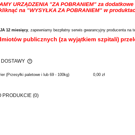
MY URZĄDZENIA "ZA POBRANIEM" za dodatkowe 25,00
 kliknąć na "WYSYŁKA ZA POBRANIEM" w produktach
A 12 miesięcy
, zapewniamy bezpłatny serwis gwarancyjny producenta na te
miotów publicznych (za wyjątkiem szpitali) przel
 DOSTAWY
ier
(Przesyłki paletowe i lub 69 - 100kg)
0,00 zł
CENA NIE ZAWIERA EWENTUALNYCH
KOSZTÓW PŁATNOŚCI
O PRODUKCIE (0)