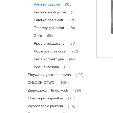
Kuchnie gazowe
(313)
Kuchnie elektryczne
(46)
Patelnie gaz/elektr
(22)
Taborety gaz/elektr
(70)
Grille
(56)
Piece błyskawiczne
(23)
Pozostałe grzewcze
(262)
Piece konwekcyjne
(49)
Inne i akcesoria
(71)
Zmywarka gastronomiczna
(199)
CHŁODNICTWO
(1084)
Zmiękczacz i filtr do wody
(214)
Chemia profesjonalna
(335)
Wyposażenie piekarni
(154)