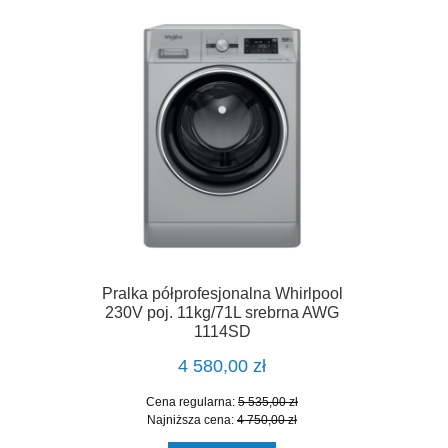
Pralka półprofesjonalna Whirlpool
230V poj. 11kg/71L srebrna AWG
1114SD
4 580,00 zł
Cena regularna:
5 535,00 zł
Najniższa cena:
4 750,00 zł