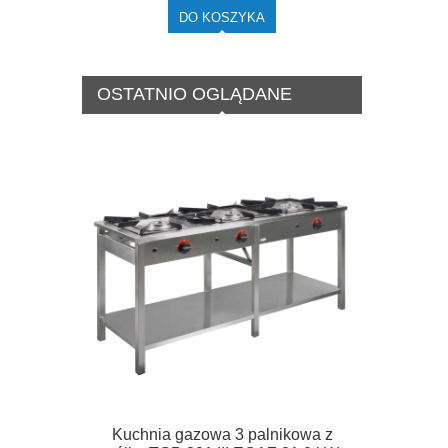
DO KOSZYKA
OSTATNIO OGLĄDANE
Kuchnia gazowa 3 palnikowa z