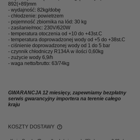
892(+89)mm
- wydajność: 82
kg/dobę
- chłodzenie: powietrzem
- pojemność zbiornika na lód: 30 kg
- zasilanie/moc: 230V/620W
- temperatura otoczenia od +10 do +43st.C
- temperatura doprowadzonej wody od +5 do +38st.C
- ciśnienie
doprowadzonej wody od 1 do 5 bar
- czynnik chłodniczy R134A w ilości 0,60kg
- zużycie wody 6,9/h
- waga netto/brutto: 63/74kg
GWARANCJA 12 miesięcy, zapewniamy bezpłatny
serwis gwarancyjny importera na terenie całego
kraju
KOSZTY DOSTAWY
CENA NIE ZAWIERA EWENTUALNYCH KOSZTÓW
PŁATNOŚCI