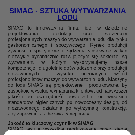
SIMAG - SZTUKA WYTWARZANIA
LODU
SIMAG to innowacyjna firma, lider w dziedzinie
projektowania,
produkcji oraz sprzedaży
profesjonalnych maszyn do wytwarza
nia lodu dla rynku
gastronomicznego i spożywczego. Rynek produkcji
żywności i specyficzne urządzenia stosowane w tym
niezwykle dynamicznie rozwijającym się sektorze, są
wyzwaniem, w którym wykorzystujemy nasze
kompetencje i dłu
goletnie doświadczenie przy produkcji
niezawodnych i wysoko
ocenianych wśród
profesjonalistów maszyn do wytwarzania lodu.
Maszyny
do lodu SIMAG są projektowane i produkowane, by
zaspokoić wysokie wymagania klientów: od najwyższej
jakości po oszczędność powierzchni, od wysokich
standardów higienicz
nych po nowoczesny design, od
niezawodnego działania po wy
trzymałą konstrukcję,
aby zapewnić lata bezawaryjnej pracy.
Jakość to kluczowy czynnik w SIMAG
SIMAG testuje wszystkie produkowane przez siebie
urządzenia,
następnie wybiera niektóre z nich losowo i