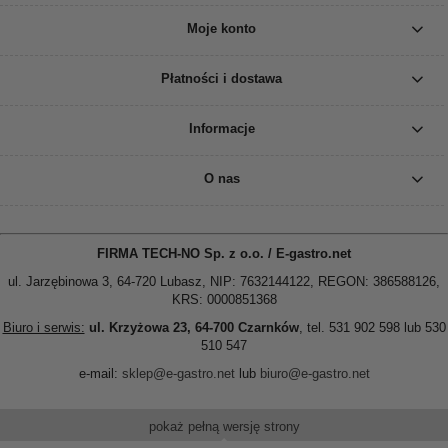
Moje konto
Płatności i dostawa
Informacje
O nas
FIRMA TECH-NO Sp. z o.o. / E-gastro.net
ul. Jarzębinowa 3, 64-720 Lubasz, NIP: 7632144122, REGON: 386588126,
KRS: 0000851368
Biuro i serwis:
ul. Krzyżowa 23, 64-700 Czarnków
, tel. 531 902 598 lub 530
510 547
e-mail:
sklep@e-gastro.net
lub
biuro@e-gastro.net
pokaż pełną wersję strony