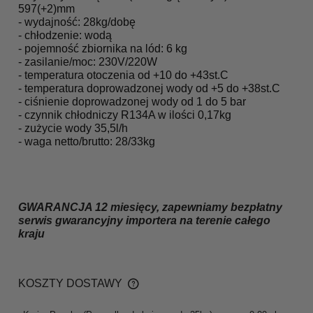
597(+2)mm
- wydajność: 28
kg/dobę
- chłodzenie: wodą
- pojemność zbiornika na lód: 6 kg
- zasilanie/moc: 230V/220W
- temperatura otoczenia od +10 do +43st.C
- temperatura doprowadzonej wody od +5 do +38st.C
- ciśnienie
doprowadzonej wody od 1 do 5 bar
- czynnik chłodniczy R134A w ilości 0,17kg
- zużycie wody 35,5l/h
- waga netto/brutto: 28/33kg
GWARANCJA 12 miesięcy, zapewniamy bezpłatny
serwis gwarancyjny importera na terenie całego
kraju
KOSZTY DOSTAWY
CENA NIE ZAWIERA EWENTUALNYCH KOSZTÓW
PŁATNOŚCI