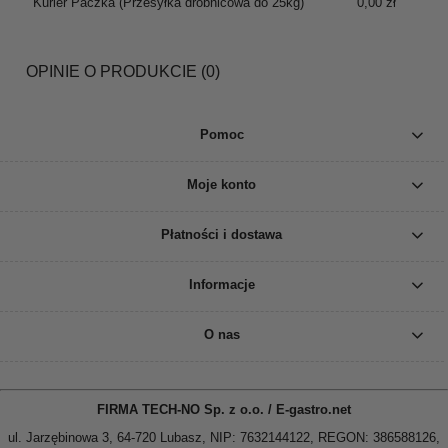
Kurier Paczka
(Przesyłka drobnicowa do 25kg)
0,00 zł
OPINIE O PRODUKCIE (0)
Pomoc
Moje konto
Płatności i dostawa
Informacje
O nas
FIRMA TECH-NO Sp. z o.o. / E-gastro.net
ul. Jarzębinowa 3, 64-720 Lubasz, NIP: 7632144122, REGON: 386588126,