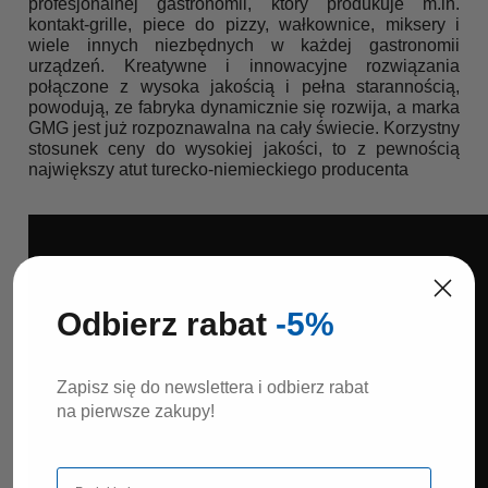
profesjonalnej gastronomii, który produkuje m.in.
kontakt-grille, piece do pizzy, wałkownice, miksery i
wiele innych niezbędnych w każdej gastronomii
urządzeń. Kreatywne i innowacyjne rozwiązania
połączone z wysoka jakością i pełna starannością,
powodują, ze fabryka dynamicznie się rozwija, a marka
GMG jest już rozpoznawalna na cały świecie. Korzystny
stosunek ceny do wysokiej jakości, to z pewnością
największy atut turecko-niemieckiego producenta
Odbierz rabat
-5%
Zapisz się do newslettera i odbierz rabat
na pierwsze zakupy!