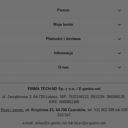
Pomoc
Moje konto
Płatności i dostawa
Informacje
O nas
FIRMA TECH-NO Sp. z o.o. / E-gastro.net
ul. Jarzębinowa 3, 64-720 Lubasz, NIP: 7632144122, REGON: 386588126,
KRS: 0000851368
Biuro i serwis:
ul. Krzyżowa 23, 64-700 Czarnków
, tel. 531 902 598 lub 530
510 547
e-mail:
sklep@e-gastro.net
lub
biuro@e-gastro.net