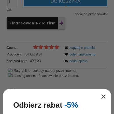
DO KOSZYKA
szt.
dodaj do przechowalni
Finansowanie dla Firm
Ocena:
zapytaj o produkt
Producent:
STALGAST
poleć znajomemu
Kod produktu:
400023
dodaj opinię
OPIS
Charakterystyka:
Odbierz rabat
-5%
profesjonalne szkło dla gastronomii o smukłej linii
wykonane w technologii monoblok, tzn. jednego kawałka