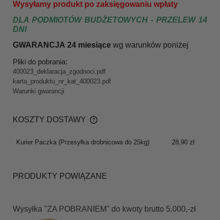
Wysyłamy produkt po zaksięgowaniu wpłaty
DLA PODMIOTÓW BUDŻETOWYCH - PRZELEW 14
DNI
GWARANCJA 24 miesiące
wg warunków poniże
j
Pliki do pobrania:
400023_deklaracja_zgodnoci.pdf
karta_produktu_nr_kat_400023.pdf
Warunki gwarancji
KOSZTY DOSTAWY
CENA NIE ZAWIERA EWENTUALNYCH KOSZTÓW
PŁATNOŚCI
Kurier Paczka
(Przesyłka drobnicowa do 25kg)
28,90 zł
PRODUKTY POWIĄZANE
Wysyłka "ZA POBRANIEM" do kwoty brutto 5.000,-zł