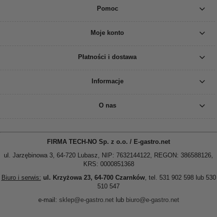
Pomoc
Moje konto
Płatności i dostawa
Informacje
O nas
FIRMA TECH-NO Sp. z o.o. / E-gastro.net
ul. Jarzębinowa 3, 64-720 Lubasz, NIP: 7632144122, REGON: 386588126,
KRS: 0000851368
Biuro i serwis:
ul. Krzyżowa 23, 64-700 Czarnków
, tel. 531 902 598 lub 530
510 547
e-mail:
sklep@e-gastro.net
lub
biuro@e-gastro.net