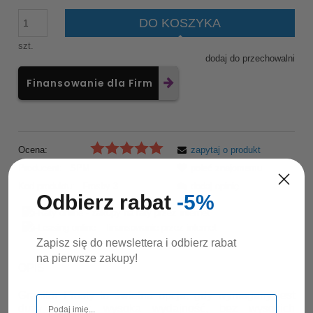
DO KOSZYKA
szt.
dodaj do przechowalni
Finansowanie dla Firm
Ocena:
zapytaj o produkt
Producent:
SPM
poleć znajomemu
Kod produktu:
Frosby 3
dodaj opinię
Odbierz rabat
-5%
Zapisz się do newslettera i odbierz rabat
na pierwsze zakupy!
OPIS
Granitor Frosty to świetna opcja, gdy wymagany jest
duży rozmiar, wysoka wydajność, bez wysokich