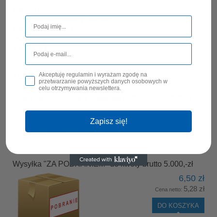
Pliki do pobrania:
Ogólne warunki gwarancji Stalgast
Deklaracja zgodności
Instrukcja obsługi
Karta produktu
Akceptuję regulamin i wyrażam zgodę na
KOSZTY DOSTAWY
przetwarzanie powyższych danych osobowych w
CENA NIE ZAWIERA EWENTUALNYCH KOSZTÓW
celu otrzymywania newslettera.
PŁATNOŚCI
Kurier Paczka
(Przesyłka drobnicowa do 25kg)
28,90 zł
Zapisz się!
PRODUKTY POWIĄZANE
Wysyłka "ZA POBRANIEM" do kwoty brutto 5.000,-zł
6,50 zł
5,28 zł
Cena netto:
DO KOSZYKA