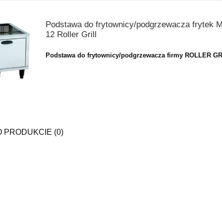
Podstawa do frytownicy/podgrzewacza frytek
12 Roller Grill
Podstawa do frytownicy/podgrzewacza firmy ROLLER G
O PRODUKCIE (0)
dnicza BASIC C1400 1252L
Szafa mroźnicza BASIC F700 626
firmy Bolarus
firmy Bolarus