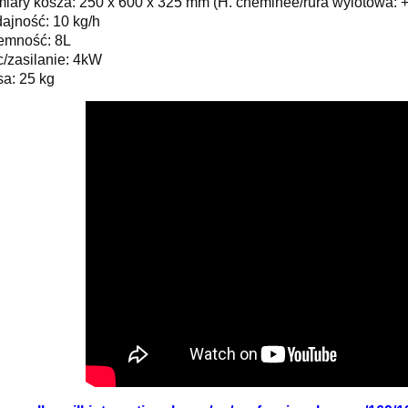
iary kosza: 250 x 600 x 325 mm (H. cheminée/rura wylotowa: 
ajność: 10 kg/h
emność: 8L
/zasilanie: 4kW
a: 25 kg