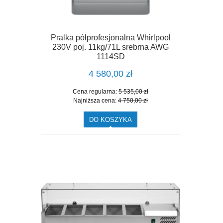
Pralka półprofesjonalna Whirlpool
230V poj. 11kg/71L srebrna AWG
1114SD
4 580,00 zł
Cena regularna:
5 535,00 zł
Najniższa cena:
4 750,00 zł
DO KOSZYKA