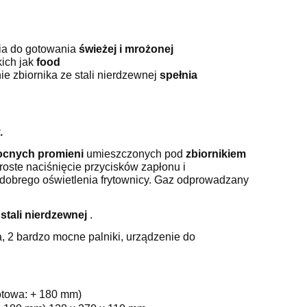
ia do gotowania
świeżej i mrożonej
kich jak
food
e zbiornika ze stali nierdzewnej
spełnia
.
ocnych promieni
umieszczonych pod
zbiornikiem
oste naciśnięcie przycisków zapłonu i
 dobrego oświetlenia frytownicy. Gaz odprowadzany
tali nierdzewnej
.
a, 2 bardzo mocne palniki, urządzenie do
otowa: + 180 mm)