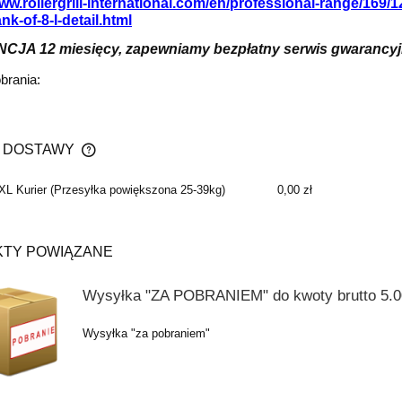
www.rollergrill-international.com/en/professional-range/169/
ank-of-8-l-detail.html
A 12 miesięcy, zapewniamy bezpłatny serwis gwarancyjny
obrania:
 DOSTAWY
L Kurier
(Przesyłka powiększona 25-39kg)
0,00 zł
CENA NIE ZAWIERA EWENTUALNYCH
KOSZTÓW PŁATNOŚCI
TY POWIĄZANE
Wysyłka "ZA POBRANIEM" do kwoty brutto 5.00
Wysyłka "za pobraniem"