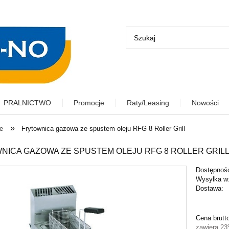
PRALNICTWO
Promocje
Raty/Leasing
Nowości
»
e
Frytownica gazowa ze spustem oleju RFG 8 Roller Grill
NICA GAZOWA ZE SPUSTEM OLEJU RFG 8 ROLLER GRIL
Dostępnoś
Wysyłka w
Dostawa:
Cena nie zawiera ewentu
Cena brutt
płatności
zawiera 2