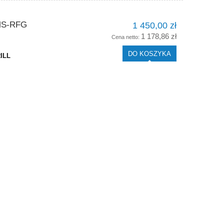
 MS-RFG
1 450,00 zł
1 178,86 zł
Cena netto:
DO KOSZYKA
RILL
 L
Szafa mroźnicza BASIC F1400 1252L
Witryna cukie
firmy Bolarus
ADVANCE C1300