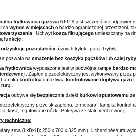
nalna frytkownica gazowa
RFG 8 jest szczególnie odpowiedn
i
na
wynos w miejscach
o bardzo ograniczonej przestrzeni, ta
towarzyszenia
. Uchwyt
kosza filtrującego
umieszczony na dni
ą funkcję
:
tr odzyskuje pozostałości
różnych frytek i porcji
frytek.
en
pozwala na
smażenie bez koszyka
pączków
lub
całej ryby
a frytkownica
wyposażona jest w podwójną rampę
bardzo m
 nierdzewnej
. Zapłon piezoelektryczny jest wykonywany przez pr
i. Lampka
kontrolna
umożliwia
kontrolowanie dopływu gazu
i
 rurą
.
acja
odbywa się
bezpiecznie
dzięki
kurkowi spustowemu ze s
piezoelektryczny przycisk zapłonu, termopara i lampka kontroln
ia, kosz, regulowane nóżki. Pokrywa ze stali nierdzewnej.
y techniczne
:
iary zew. (LxBxH): 250 x 700 x 325 mm (H. cheminée/rura wyl