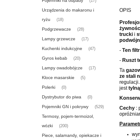
Pojemniki na odpady
(17)
Urządzenia do makaronu i
OPIS
ryżu
(18)
Profesjo
żywnośc
Podgrzewacze
(28)
trucki
i
s
Lampy grzewcze
(17)
podwójn
Kuchenki indukcyjne
(47)
-
Ten fil
Gyros kebab
(20)
-
Ruszt t
Lampy owadobójcze
(17)
Ta
gazow
ze stali
Kloce masarskie
(5)
regulacj
Polerki
(0)
jest
tylną
Dystrybutor do piwa
(0)
Konserw
Pojemniki GN i pokrywy
(529)
Cechy
: 
opróżnian
Termosy, pojem-termoizol,
Parametr
wózki
(200)
wym
Piece, salamandy, opiekacze i