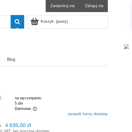
Zarejestruj się
Zaloguj się
Koszyk:
(pusty)
Blog
L
ć:
na wyczerpaniu
:
5 dni
Darmowa
sprawdź formy dostawy
alnych kosztów
4 635,00 zł
o:
3% VAT, bez kosztów dostawy