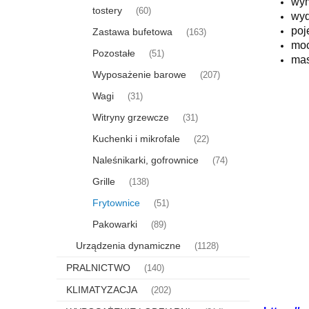
wym
tostery
(60)
wyd
poj
Zastawa bufetowa
(163)
moc
Pozostałe
(51)
mas
Wyposażenie barowe
(207)
Wagi
(31)
Witryny grzewcze
(31)
Kuchenki i mikrofale
(22)
Naleśnikarki, gofrownice
(74)
Grille
(138)
Frytownice
(51)
Pakowarki
(89)
Urządzenia dynamiczne
(1128)
PRALNICTWO
(140)
KLIMATYZACJA
(202)