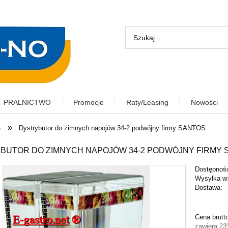
PRALNICTWO
Promocje
Raty/Leasing
Nowości
»
e
Dystrybutor do zimnych napojów 34-2 podwójny firmy SANTOS
BUTOR DO ZIMNYCH NAPOJÓW 34-2 PODWÓJNY FIRMY 
Dostępnoś
Wysyłka w
Dostawa:
Cena nie zawiera ewentu
Cena brutt
płatności
zawiera 2