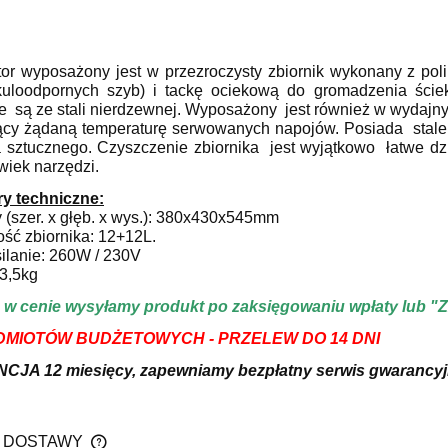
tor wyposażony jest w przezroczysty zbiornik wykonany z po
uloodpornych szyb) i tackę ociekową do gromadzenia ście
 są ze stali nierdzewnej. Wyposażony jest również w wydajny 
ący żądaną temperaturę serwowanych napojów. Posiada stale 
 sztucznego. Czyszczenie zbiornika jest wyjątkowo łatwe dz
wiek narzędzi.
y techniczne:
y (szer. x głęb. x wys.): 380x430x545mm
ość zbiornika: 12+12L.
silanie: 260W / 230V
23,5kg
w cenie wysyłamy produkt po zaksięgowaniu wpłaty lub "
DMIOTÓW BUDŻETOWYCH - PRZELEW DO 14 DNI
A 12 miesięcy, zapewniamy bezpłatny serwis gwarancyjny
 DOSTAWY