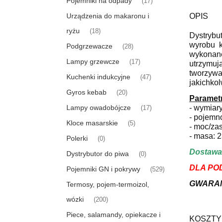
Pojemniki na odpady
(17)
Urządzenia do makaronu i
OPIS
ryżu
(18)
Dystrybu
wyrobu k
Podgrzewacze
(28)
wykonane
Lampy grzewcze
(17)
utrzymuj
tworzywa
Kuchenki indukcyjne
(47)
jakichkol
Gyros kebab
(20)
Parametr
Lampy owadobójcze
- wymiar
(17)
- pojemn
Kloce masarskie
(5)
- moc/za
- masa: 
Polerki
(0)
Dostawa 
Dystrybutor do piwa
(0)
DLA PO
Pojemniki GN i pokrywy
(529)
GWARANCJ
Termosy, pojem-termoizol,
wózki
(200)
Piece, salamandy, opiekacze i
KOSZTY