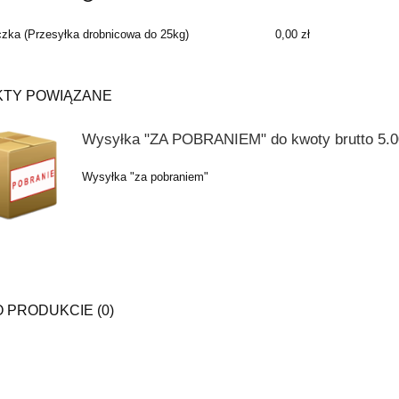
czka
(Przesyłka drobnicowa do 25kg)
0,00 zł
CENA NIE ZAWIERA EWENTUALNYCH
KOSZTÓW PŁATNOŚCI
TY POWIĄZANE
Wysyłka "ZA POBRANIEM" do kwoty brutto 5.00
Wysyłka "za pobraniem"
O PRODUKCIE (0)