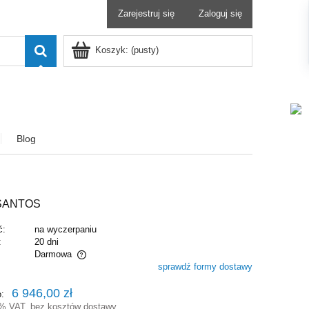
Zarejestruj się
Zaloguj się
Koszyk:
(pusty)
Blog
SANTOS
ć:
na wyczerpaniu
:
20 dni
Darmowa
sprawdź formy dostawy
alnych kosztów
6 946,00 zł
o:
3% VAT, bez kosztów dostawy