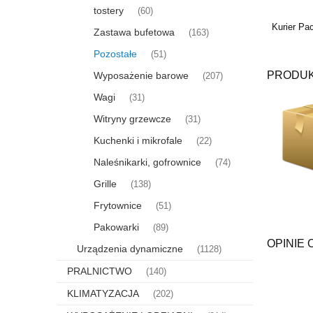
tostery
(60)
Kurier Pa
Zastawa bufetowa
(163)
Pozostałe
(51)
PRODUK
Wyposażenie barowe
(207)
Wagi
(31)
Witryny grzewcze
(31)
Kuchenki i mikrofale
(22)
Naleśnikarki, gofrownice
(74)
Grille
(138)
Frytownice
(51)
Pakowarki
(89)
OPINIE 
Urządzenia dynamiczne
(1128)
PRALNICTWO
(140)
KLIMATYZACJA
(202)