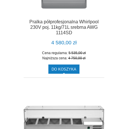
Pralka półprofesjonalna Whirlpool
230V poj. 11kg/71L srebrna AWG
1114SD
4 580,00 zł
Cena regularna:
5 535,00 zł
Najniższa cena:
4 750,00 zł
DO KOSZYKA