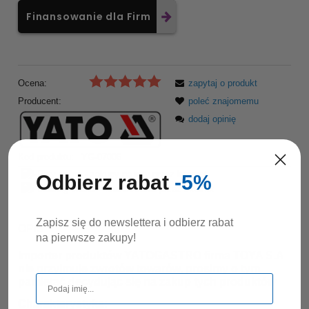
Finansowanie dla Firm
Ocena:
zapytaj o produkt
Producent:
poleć znajomemu
dodaj opinię
Kod produktu:
YG-07006
Odbierz rabat
-5%
Zapisz się do newslettera i odbierz rabat
OPIS
na pierwsze zakupy!
Importer produktów YATOGASTRO firma TOYA S.A
nie przyjmuje zwrotów towarów, prosimy o tym
pamiętać decydując się na zakup tych produktów
Charakterystyka: