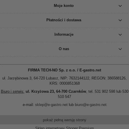
Moje konto
Płatności i dostawa
Informacje
O nas
FIRMA TECH-NO Sp. z o.o. / E-gastro.net
ul. Jarzębinowa 3, 64-720 Lubasz, NIP: 7632144122, REGON: 386588126,
KRS: 0000851368
Biuro i serwis:
ul. Krzyżowa 23, 64-700 Czarnków
, tel. 531 902 598 lub 530
510 547
e-mail:
sklep@e-gastro.net
lub
biuro@e-gastro.net
pokaż pełną wersję strony
Sklep internetowy Shoper Premium