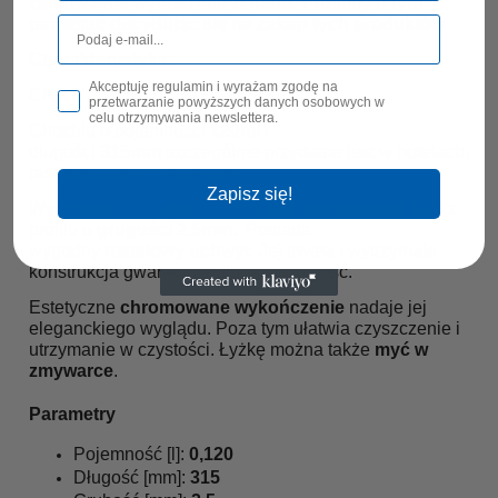
zamówienie wynosi 600 zł netto. Prosimy o tym
pamiętać decydując się na zakup tych produktów
Charakterystyka:
Akceptuję regulamin i wyrażam zgodę na
Chochla marki
YATO YG-02776.
przetwarzanie powyższych danych osobowych w
celu otrzymywania newslettera.
Chochla o pojemności
120ml
i
długości
315mm
szczególnie przydatna jest w hotelach,
restauracjach czy bufetach.
Zapisz się!
Wykonana z wysokiej jakości
stali nierdzewnej 18/8
z
profilu o
g
rugości 2,5mm.
Posiada
wygodny
metalowy uchwyt
. Jej trwała i wytrzymała
konstrukcja gwarantuje długą żywotność.
Estetyczne
chromowane wykończenie
nadaje jej
eleganckiego wyglądu. Poza tym ułatwia czyszczenie i
utrzymanie w czystości. Łyżkę można także
myć w
zmywarce
.
Parametry
Pojemność [l]:
0,120
Długość [mm]:
315