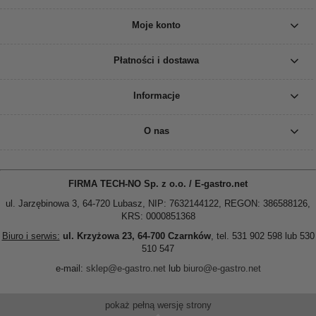
Moje konto
Płatności i dostawa
Informacje
O nas
FIRMA TECH-NO Sp. z o.o. / E-gastro.net
ul. Jarzębinowa 3, 64-720 Lubasz, NIP: 7632144122, REGON: 386588126,
KRS: 0000851368
Biuro i serwis:
ul. Krzyżowa 23, 64-700 Czarnków
, tel. 531 902 598 lub 530
510 547
e-mail:
sklep@e-gastro.net
lub
biuro@e-gastro.net
pokaż pełną wersję strony