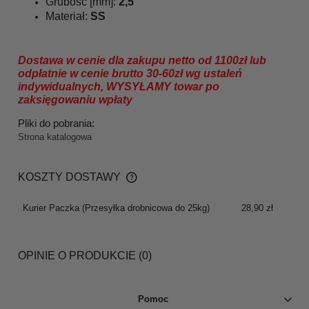
Grubość [mm]:
2,5
Materiał:
SS
Dostawa w cenie dla zakupu netto od 1100zł lub
odpłatnie w cenie brutto 30-60zł wg ustaleń
indywidualnych, WYSYŁAMY towar po
zaksięgowaniu wpłaty
Pliki do pobrania:
Strona katalogowa
KOSZTY DOSTAWY
CENA NIE ZAWIERA EWENTUALNYCH KOSZTÓW
PŁATNOŚCI
Kurier Paczka
(Przesyłka drobnicowa do 25kg)
28,90 zł
OPINIE O PRODUKCIE (0)
Pomoc