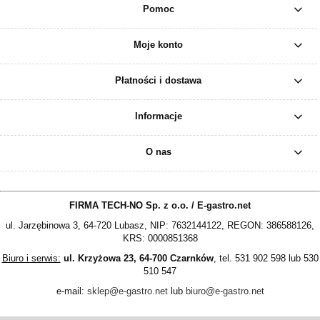
Pomoc
Moje konto
Płatności i dostawa
Informacje
O nas
FIRMA TECH-NO Sp. z o.o. / E-gastro.net
ul. Jarzębinowa 3, 64-720 Lubasz, NIP: 7632144122, REGON: 386588126,
KRS: 0000851368
Biuro i serwis:
ul. Krzyżowa 23, 64-700 Czarnków
, tel. 531 902 598 lub 530
510 547
e-mail:
sklep@e-gastro.net
lub
biuro@e-gastro.net