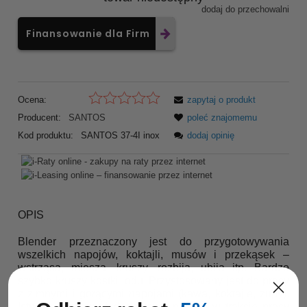
dodaj do przechowalni
Finansowanie dla Firm
Ocena:
zapytaj o produkt
Producent:
SANTOS
poleć znajomemu
Kod produktu:
SANTOS 37-4I inox
dodaj opinię
OPIS
Blender przeznaczony jest do przygotowywania
wszelkich napojów, koktajli, musów i przekąsek –
wstrząsa, miesza, kruszy, rozbija, ubija itp. Bardzo
szybko kruszy kostki lodu. Przystosowany jest do pracy
z zimnymi i gorącymi napojami (kawa, koktajle, zupy).
Istnieje możliwość dodawania płynów w trakcie pracy