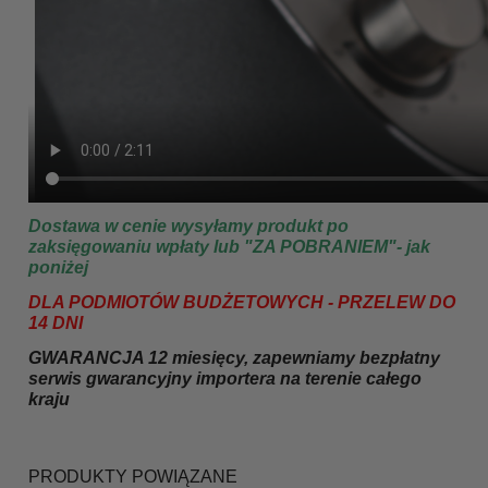
Dostawa w cenie wysyłamy produkt po
zaksięgowaniu wpłaty lub "ZA POBRANIEM"- jak
poniżej
DLA PODMIOTÓW BUDŻETOWYCH - PRZELEW DO
14 DNI
GWARANCJA 12 miesięcy, zapewniamy bezpłatny
serwis gwarancyjny importera na terenie całego
kraju
PRODUKTY POWIĄZANE